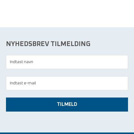
• Standard, selvbremsende, ledende hjul
• Med ESD -symbol
• GS -certificeret
NYHEDSBREV TILMELDING
TILMELD