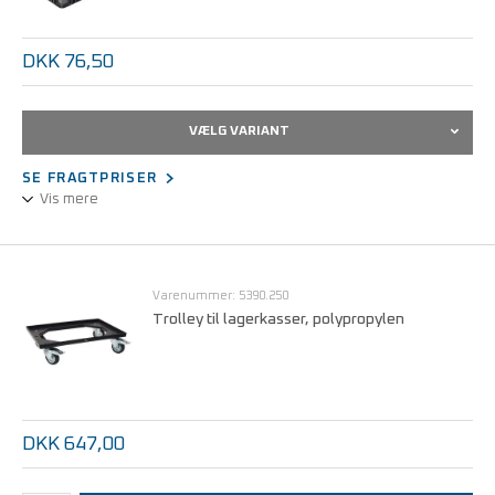
DKK 76,50
VÆLG VARIANT
SE FRAGTPRISER
Vis mere
Permanent ledende karbonholdigt polypropylen
Kan stables
Palle modulmål
Varenummer: 5390.250
Med ESD logo
Trolley til lagerkasser, polypropylen
DKK 647,00