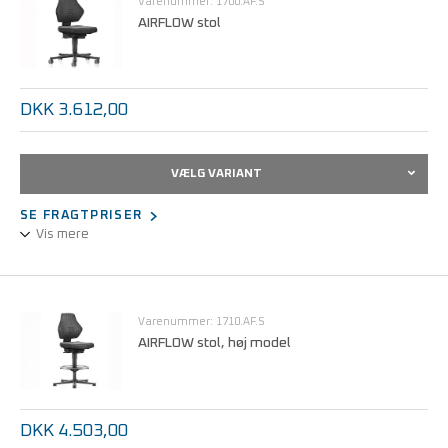
Varenummer: 1700.AF.S
AIRFLOW stol
DKK 3.612,00
VÆLG VARIANT
SE FRAGTPRISER
Vis mere
Airflow stolen giver perfekt siddekomfort på grund af dens
hojelastiske
skumsæde. Det afleder statiske ladninger sikkert, kontinuerligt
Varenummer: 1710.AF.S
og passivt fra siddende personer, når stolen bruges sammen med
AIRFLOW stol, høj model
ledende gulve eller gulvmåtter.
DKK 4.503,00