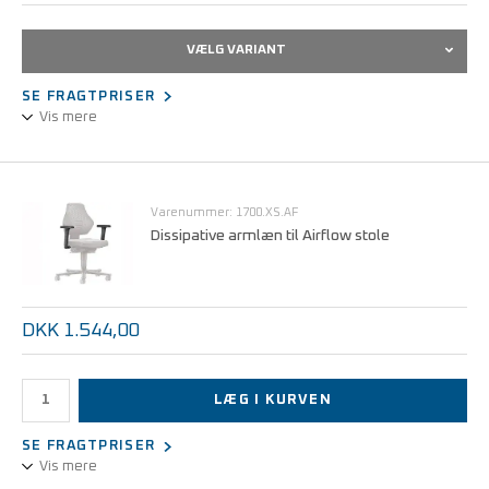
VÆLG VARIANT
SE FRAGTPRISER
Vis mere
Airflow stolen giver perfekt siddekomfort på grund af dens
hojelastiske
skumsæde. Det afleder statiske ladninger sikkert, kontinuerligt
Varenummer: 1700.XS.AF
og passivt fra siddende personer, når stolen bruges sammen med
Dissipative armlæn til Airflow stole
ledende gulve eller gulvmåtter.
DKK 1.544,00
LÆG I KURVEN
SE FRAGTPRISER
Vis mere