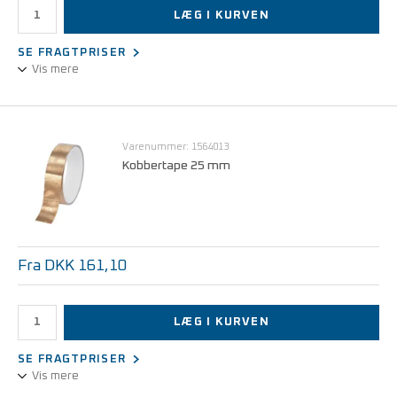
LÆG I KURVEN
SE FRAGTPRISER
Vis mere
• Ramme fremstillet af solid volumenledende karbonholdig
polypropylen
• Til transport af lagerkasser
Varenummer: 1564013
(1 x 600 x 400 mm eller 2 x 400 x 300 mm)
Kobbertape 25 mm
Fra DKK 161,10
LÆG I KURVEN
SE FRAGTPRISER
Vis mere