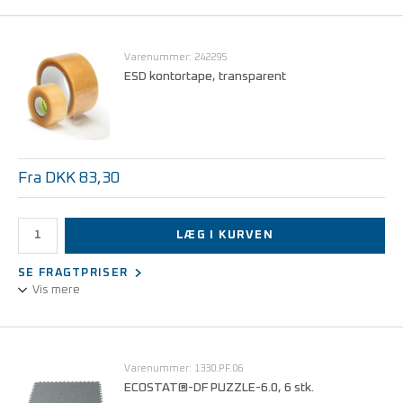
Kobbertape, selvklæbende på rulle
Bredde 25 mm
Længde 10 m
Varenummer: 242295
ESD kontortape, transparent
Kan anvendes under ESD-bordmåtter, -gulvmåtter og lignende.
Pris pr. rl. v/1 rl.
DKK 179,00
Pris pr. rl. v/10 rl.
DKK 161,10
Fra DKK 83,30
LÆG I KURVEN
SE FRAGTPRISER
Vis mere
ESD kontortape, transparent, 65,8m, b: 24 mm, kerne 76,2 mm
Pris pr. rl. v/1 rl.
DKK 119,00
Varenummer: 1330.PF.06
ECOSTAT®-DF PUZZLE-6.0, 6 stk.
Pris pr. rl. v/10 rl.
DKK 101,15