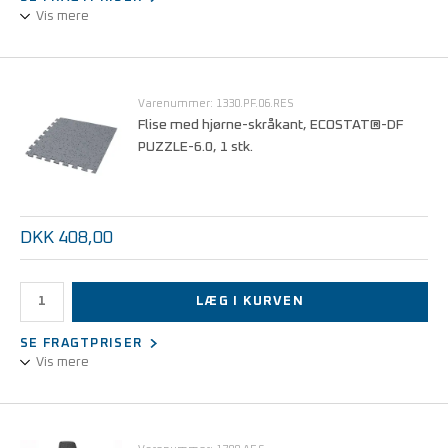
Vis mere
Skråkant giver en pæn afslutning på et gulv af ECOSTAT®-DF
Puzzle 6.0 ESD-fliser. Skråkanten er en flise i halvt format = 365 x
310 mm
Varenummer: 1330.PF.06.RES
Flise med hjørne-skråkant, ECOSTAT®-DF
PUZZLE-6.0, 1 stk.
DKK 408,00
LÆG I KURVEN
SE FRAGTPRISER
Vis mere
Hjørne-skråkant giver en pæn afslutning på et gulv af ECOSTAT®-
DF Puzzle 6.0 ESD-fliser. Hjørne-skråkanten er en flise i kvart
format = 310 x 310 mm