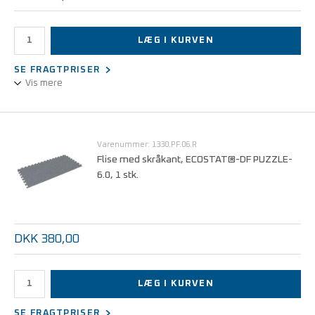
LÆG I KURVEN
SE FRAGTPRISER
Vis mere
ESD-gulvflise med ESD-logo som kan lægges sammen med
ECOSTAT®-DF Puzzle 6.0 ESD-fliser.
Varenummer: 1330.PF.06.R
Flise med skråkant, ECOSTAT®-DF PUZZLE-
6.0, 1 stk.
DKK 380,00
LÆG I KURVEN
SE FRAGTPRISER