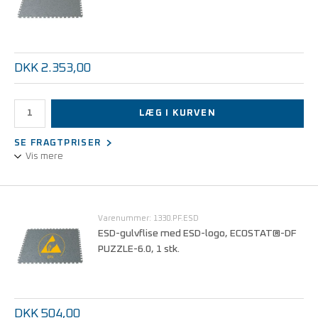
Pris pr. rl. v/50 rl.
DKK 83,30
DKK 2.353,00
LÆG I KURVEN
SE FRAGTPRISER
Vis mere
ESD-gulvbelægning til løs udlægning - Gør det selv med
"svalehale-samling".
Varenummer: 1330.PF.ESD
ESD-gulvflise med ESD-logo, ECOSTAT®-DF
PUZZLE-6.0, 1 stk.
DKK 504,00