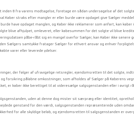
st inden 8 fra varens modtagelse, foretage en sådan undersøgelse af det solgt
skal Køber straks efter mangler er eller burde være opdaget give Sælger medde
r burde have opdaget manglen, og Køber ikke reklamerer som anført, kan køber
lgte blive afhjulpet, omleveret, eller købesummen for det solgte vil blive kredit
veringsdatoen påbe-råbt sig en mangel overfor Sælger, kan Køber ikke senere 
 uden Sælgers samtykke fratager Sælger for ethvert ansvar og enhver forpligtel
købte varer eller leverede ydelser.
nger, der følger af ufravigelige retsregler, ejendomsretten til det solgte, in
g forsikring påløbne omkostninger, som afholdes af Sælger på Køberens vegne, e
 sket, er køber ikke berettiget til at videresælge salgsgenstanden eller i øvrigt
algsgenstanden, uden at denne dog mister sit særpræg eller identitet, opreth
bejdede genstand for den værdi, salgsgenstanden repræsenterede uden omdann
 sikkerhed for alle skyldige beløb, og ejendomsretten til salgsgenstanden er over