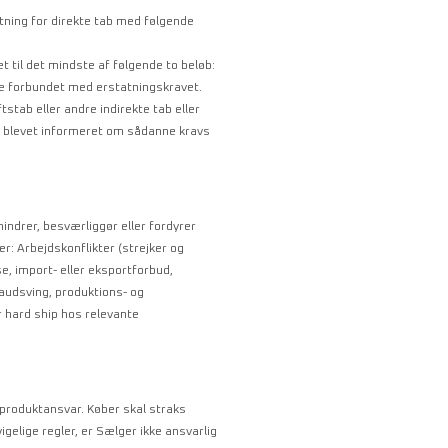
atning for direkte tab med følgende
 til det mindste af følgende to beløb:
ekte forbundet med erstatningskravet.
stab eller andre indirekte tab eller
r blevet informeret om sådanne kravs
indrer, besværliggør eller fordyrer
r: Arbejdskonflikter (strejker og
se, import- eller eksportforbud,
taudsving, produktions- og
r hard ship hos relevante
roduktansvar. Køber skal straks
gelige regler, er Sælger ikke ansvarlig