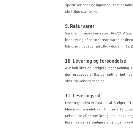
specifikationer og lignende, som er udle
skriftlige samtykke.
9. Returvarer
Varer modtages kun retur DAP/DDP Sælger
kreditering af returnerede varer, at diss
håndteringsgebyr på 10% - dog min. kr. 2
10. Levering og forsendelse
Alle køb sker ab Sælgers lager Kolding. 
der foretages af Sælger selv, er betinge
sker for købers regning.
11. Leveringstid
Leveringstiden er fastsat af Sælger eft
Med mindre andet skriftligt er aftalt, 
Køber ikke af denne årsag kan udøve nog
Forsinkelse fra Sælgers side giver ikke K