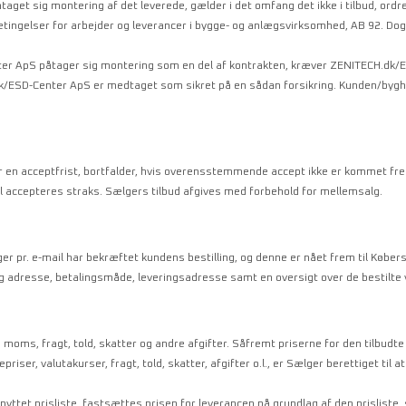
påtaget sig montering af det leverede, gælder i det omfang det ikke i tilbud, ord
 Betingelser for arbejder og leverancer i bygge- og anlægsvirksomhed, AB 92. Do
r ApS påtager sig montering som en del af kontrakten, kræver ZENITECH.dk/ESD
dk/ESD-Center ApS er medtaget som sikret på en sådan forsikring. Kunden/bygh
ver en acceptfrist, bortfalder, hvis overensstemmende accept ikke er kommet fre
al accepteres straks. Sælgers tilbud afgives med forbehold for mellemsalg.
er pr. e-mail har bekræftet kundens bestilling, og denne er nået frem til Købe
 adresse, betalingsmåde, leveringsadresse samt en oversigt over de bestilte 
. moms, fragt, told, skatter og andre afgifter. Såfremt priserne for den tilbudt
priser, valutakurser, fragt, told, skatter, afgifter o.l., er Sælger berettiget til
yttet prisliste, fastsættes prisen for leverancen på grundlag af den prisliste