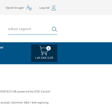
Opret bruger
Log ind
er
0
I alt:
DKK 0,00
or ZENITECH.dk powered by ESD-Center
accept, kommer ikke i betragtning.