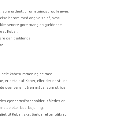
e, som ordentlig forretningsbrug kræver.
lelse herom med angivelse af, hvori
 ikke senere gøre manglen gældende.
eret Køber.
gøre den gældende.
se.
dtil hele købesummen og de med
r betalt af Køber, eller der er stillet
 råde over varen på en måde, som strider
oldes ejendomsforbeholdet, således at
else eller bearbejdning.
gået til Køber, skal Sælger efter påkrav