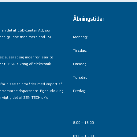
Åbningstider
 en del af ESD-Center AB, som
tech-gruppe med mere end 150
Mandag:
Tirsdag:
cialiseret sig indenfor især to
til ESD-sikring af elektronik-
Onsdag:
Torsdag:
nfor disse to områder med import af
e samarbejdspartnere. Egenudvikling
Fredag:
 vigtig del af ZENITECH.dk’s
8:00 – 16:00
8:00 – 16:00