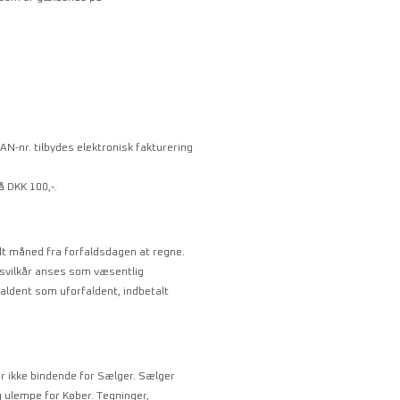
AN-nr. tilbydes elektronisk fakturering
å DKK 100,-.
dt måned fra forfaldsdagen at regne.
gsvilkår anses som væsentlig
faldent som uforfaldent, indbetalt
r ikke bindende for Sælger. Sælger
g ulempe for Køber. Tegninger,