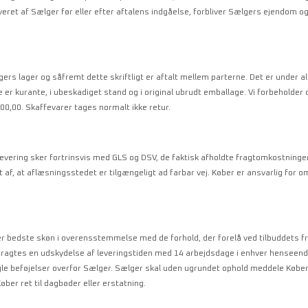
veret af Sælger før eller efter aftalens indgåelse, forbliver Sælgers ejendom 
s lager og såfremt dette skriftligt er aftalt mellem parterne. Det er under a
e er kurante, i ubeskadiget stand og i original ubrudt emballage. Vi forbeholder o
00,00. Skaffevarer tages normalt ikke retur.
Levering sker fortrinsvis med GLS og DSV, de faktisk afholdte fragtomkostninger
t af, at aflæsningsstedet er tilgængeligt ad farbar vej. Køber er ansvarlig for
er bedste skøn i overensstemmelse med de forhold, der forelå ved tilbuddets f
betragtes en udskydelse af leveringstiden med 14 arbejdsdage i enhver henseende
le beføjelser overfor Sælger. Sælger skal uden ugrundet ophold meddele Køber
øber ret til dagbøder eller erstatning.