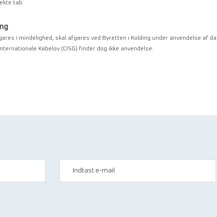
ekte tab.
ing
gøres i mindelighed, skal afgøres ved Byretten i Kolding under anvendelse af dan
nternationale Købelov (CISG) finder dog ikke anvendelse.