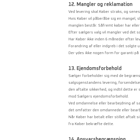
12. Mangler og reklamation
Ved levering skal Køber straks, og sene
Hvis Køber vil påberåbe sig en mangel, 
manglen består. Såfremt køber har elle
Efter sælgers valg vil mangler ved det so
Har Køber ikke inden 6 måneder efter le
Forandring af eller indgreb i det solgte
Der ydes ikke nogen form for garanti på 
13. Ejendomsforbehold
Sælger forbeholder sig med de begrænsni
salgsgenstandens levering, forsendelse o
den aftalte sikkerhed, og indtil dette er
mod Sælgers ejendomsforbehold.
Ved omdannelse eller bearbejdning af s
det omfatter den omdannede eller bear
Når Køber har betalt eller stillet aftalt
fra Køber bekræfte dette.
14. Ansvarsbegrænsning