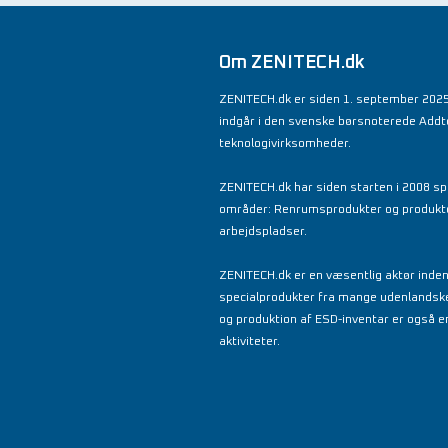
Om ZENITECH.dk
ZENITECH.dk er siden 1. september 2025
indgår i den svenske børsnoterede Add
teknologivirksomheder.
ZENITECH.dk har siden starten i 2008 spe
områder: Renrumsprodukter og produkter 
arbejdspladser.
ZENITECH.dk er en væsentlig aktør inde
specialprodukter fra mange udenlandsk
og produktion af ESD-inventar er også en
aktiviteter.