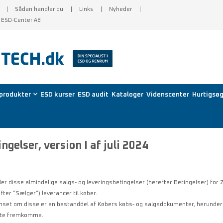
Sådan handler du
Links
Nyheder
f ESD-Center AB
produkter
ESD kurser
ESD audit
Kataloger
Videnscenter
Hurtigsøg
ngelser, version I af juli 2024
lder disse almindelige salgs- og leveringsbetingelser (herefter Betingelser) f
ter ”Sælger”) leverancer til køber.
nset om disse er en bestanddel af Købers købs- og salgsdokumenter, herunder 
åtte fremkomme.