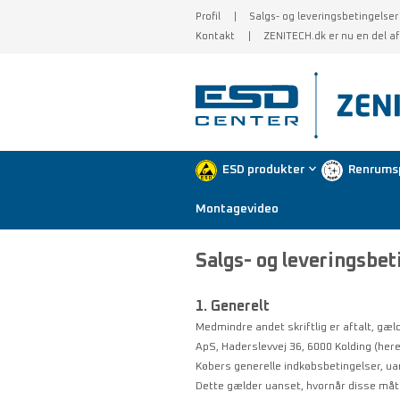
Profil
Salgs- og leveringsbetingelser
Kontakt
ZENITECH.dk er nu en del a
ESD produkter
Renrums
Montagevideo
Salgs- og leveringsbeti
1. Generelt
Medmindre andet skriftlig er aftalt, gæ
ApS, Haderslevvej 36, 6000 Kolding (heref
Købers generelle indkøbsbetingelser, ua
Dette gælder uanset, hvornår disse m