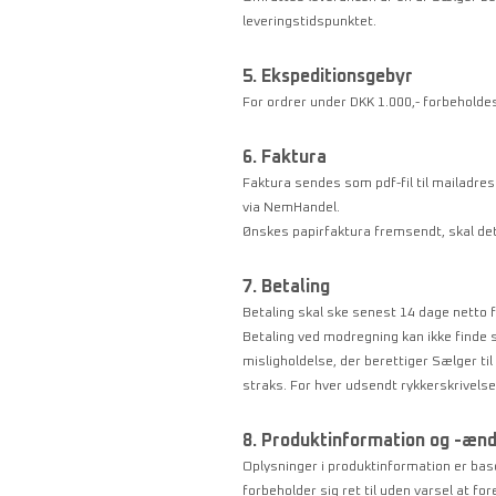
leveringstidspunktet.
5. Ekspeditionsgebyr
For ordrer under DKK 1.000,- forbeholdes
6. Faktura
Faktura sendes som pdf-fil til mailadres
via NemHandel.
Ønskes papirfaktura fremsendt, skal dette
7. Betaling
Betaling skal ske senest 14 dage netto 
Betaling ved modregning kan ikke finde 
misligholdelse, der berettiger Sælger ti
straks. For hver udsendt rykkerskrivelse
8. Produktinformation og -ænd
Oplysninger i produktinformation er bas
forbeholder sig ret til uden varsel at f