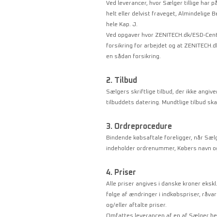
Ved leverancer, hvor Sælger tillige har 
helt eller delvist fraveget, Almindelige
hele Kap. J.
Ved opgaver hvor ZENITECH.dk/ESD-Cente
forsikring for arbejdet og at ZENITECH.
en sådan forsikring.
2. Tilbud
Sælgers skriftlige tilbud, der ikke angi
tilbuddets datering. Mundtlige tilbud sk
3. Ordreprocedure
Bindende købsaftale foreligger, når Sælg
indeholder ordrenummer, Købers navn og
4. Priser
Alle priser angives i danske kroner ekskl
følge af ændringer i indkøbspriser, råvare
og/eller aftalte priser.
Omfattes leverancen af en af Sælger ben