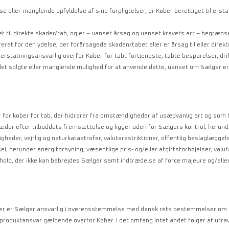
e eller manglende opfyldelse af sine forpligtelser, er Køber berettiget til erst
til direkte skader/tab, og er – uanset årsag og uanset kravets art – begrænset
tureret for den ydelse, der forårsagede skaden/tabet eller er årsag til eller dir
tatningsansvarlig overfor Køber for tabt fortjeneste, tabte besparelser, drift
 det solgte eller manglende mulighed for at anvende dette, uanset om Sælger e
 for køber for tab, der hidrører fra omstændigheder af usædvanlig art og som h
æder efter tilbuddets fremsættelse og ligger uden for Sælgers kontrol, herunde
oligheder, vejrlig og naturkatastrofer, valutarestriktioner, offentlig beslaglæggel
, herunder energiforsyning, væsentlige pris- og/eller afgiftsforhøjelser, valu
rhold, der ikke kan bebrejdes Sælger samt indtrædelse af force majeure og/elle
ler er Sælger ansvarlig i overensstemmelse med dansk rets bestemmelser om p
roduktansvar gældende overfor Køber. I det omfang intet andet følger af ufravi