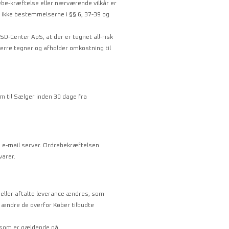
rebe-kræftelse eller nærværende vilkår er
g ikke bestemmelserne i §§ 6, 37-39 og
-Center ApS, at der er tegnet all-risk
erre tegner og afholder omkostning til
m til Sælger inden 30 dage fra
rs e-mail server. Ordrebekræftelsen
varer.
e eller aftalte leverance ændres, som
 at ændre de overfor Køber tilbudte
, som er gældende på