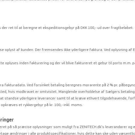
 der ret til at beregne et ekspeditionsgebyr på DKK 100,- ud over fragtbeløbet.
se oplyst af kunden. Der fremsendes ikke yderligere faktura. Ved oplysning af E
 oplyses inden fakturering og der vil blive faktureret et gebyr til porto m.m. p
fra fakturadato. Ved forsinket betaling beregnes morarente på 2 % pr. påbegyn
sted, hvis modkravet er omtvistet. Manglende overholdelse af Sælgers betalin
l at standse yderligere leverancer samt til at kræve ethvert tilgodehavende, for
 opkræves et rykkergebyr på kr. 100,- inkl. moms.
ringer
eret på så præcise oplysninger som muligt fra ZENITECH.dk’s leverandører og e
oretage ændringer i alle produktspecifikationer, hvis dette kan ske uden væsentli