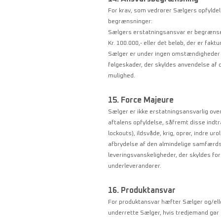
For krav, som vedrører Sælgers opfyldels
begrænsninger:
Sælgers erstatningsansvar er begrænset 
Kr. 100.000,- eller det beløb, der er fak
Sælger er under ingen omstændigheder ers
følgeskader, der skyldes anvendelse af
mulighed.
15. Force Majeure
Sælger er ikke erstatningsansvarlig over
aftalens opfyldelse, såfremt disse indtr
lockouts), ildsvåde, krig, oprør, indre ur
afbrydelse af den almindelige samfærdsel
leveringsvanskeligheder, der skyldes fo
underleverandører.
16. Produktansvar
For produktansvar hæfter Sælger og/el
underrette Sælger, hvis tredjemand gør p