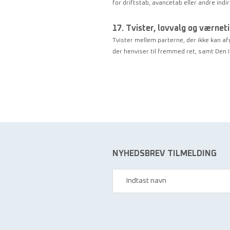
for driftstab, avancetab eller andre indir
17. Tvister, lovvalg og værnet
Tvister mellem parterne, der ikke kan af
der henviser til fremmed ret, samt Den I
NYHEDSBREV TILMELDING