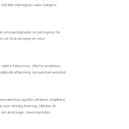
og må ikke videregives uden Sælgers
lle omstændigheder en betingelse for
s ret til at beregne et retur-
 videre-faktureres. Alle forsendelser,
 omgående aflæsning, og eventuel ventetid
remsættelse og/eller aftalens indgåelse.
 som rettidig levering, således at
 om ændringer i leveringstiden.