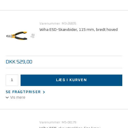
Denne kompakte skævbider er perfekt til elektronikarbejde, hvor
både præcision og ESD-beskyttelse er påkrævet.
Varenummer: M3-26835
Overholder EN 61340-5-1
Wiha ESD-Skævbider, 115 mm, bredt hoved
DKK 529,00
LÆG I KURVEN
SE FRAGTPRISER
Vis mere
Skævbider med bredt hoved, der kan bruges både vandret og
lodret.
Varenummer: M5-08179
Overholder EN 61340-5-1