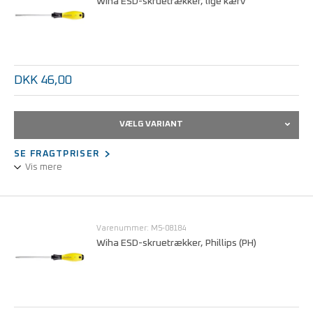
Wiha ESD-skruetrækker, lige kærv
DKK 46,00
VÆLG VARIANT
SE FRAGTPRISER
Vis mere
Ligekærvskruetrækkeren bruges til arbejde med ESD-følsomme
komponenter og er designet til præcision og sikker håndtering.
Varenummer: M5-08184
Overholder EN 61340-5-1
Wiha ESD-skruetrækker, Phillips (PH)