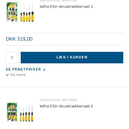
Varenummer: M6-27252
Wiha ESD-skruetrækkersæt 1
DKK 319,00
LÆG I KURVEN
SE FRAGTPRISER
Vis mere
Sæt bestående af 5 ESD-skruetrækkere, lige kærv og Ph.
Overholder EN 61340-5-1
Varenummer: M6-27253
Wiha ESD-skruetrækkersæt 2