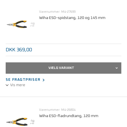
Overholder EN 61340-5-1
Varenummer: M4-27699
Wiha ESD-spidstang, 120 og 145 mm
DKK 369,00
VÆLG VARIANT
SE FRAGTPRISER
Vis mere
ESD-spidstangen er et præcisionsværktøj, der bruges til arbejde i
trange rum og til detaljerede opgaver. Spidstangen fås i to
længder: 120 og 145 mm
Varenummer: M4-26804
Wiha ESD-fladrundtang, 120 mm