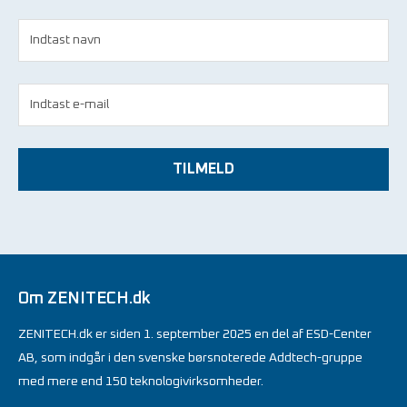
TILMELD
Om ZENITECH.dk
ZENITECH.dk er siden 1. september 2025 en del af ESD-Center
AB, som indgår i den svenske børsnoterede Addtech-gruppe
med mere end 150 teknologivirksomheder.