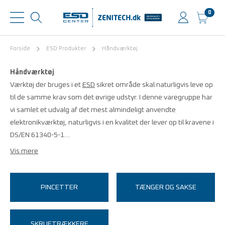
0
Forside
ESD Produkter
Håndværktøj
Håndværktøj
Værktøj der bruges i et
ESD
sikret område skal naturligvis leve op
til de samme krav som det øvrige udstyr. I denne varegruppe har
vi samlet et udvalg af det mest almindeligt anvendte
elektronikværktøj, naturligvis i en kvalitet der lever op til kravene i
DS/EN 61340-5-1…
Vis mere
PINCETTER
TÆNGER OG SAKSE
SKRUETRÆKKERE