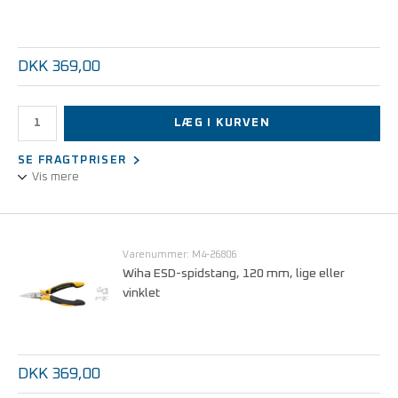
DKK 369,00
LÆG I KURVEN
SE FRAGTPRISER
Vis mere
ESD-fladrundtang er et præcisionsværktøj med afrundede spidser,
der primært bruges til at bøje, forme og justere materialer i trange
rum.
Varenummer: M4-26806
Wiha ESD-spidstang, 120 mm, lige eller
vinklet
DKK 369,00