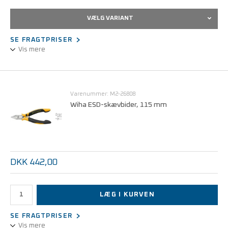
VÆLG VARIANT
SE FRAGTPRISER
Vis mere
Denne 120 mm spidstang er designet til præcisionsarbejde inden
for finmekanik, hvor præcision og ESD-beskyttelse er afgørende.
Varenummer: M2-26808
Fås i to varianter: Lige eller vinklet 45 gr.
Wiha ESD-skævbider, 115 mm
DKK 442,00
LÆG I KURVEN
SE FRAGTPRISER
Vis mere