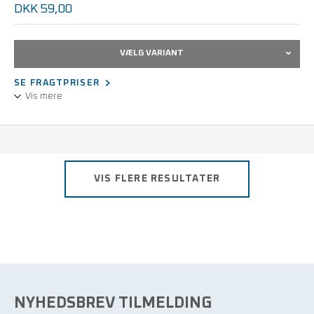
DKK 59,00
VÆLG VARIANT
SE FRAGTPRISER
Vis mere
Denne professionelle Phillips-skruetrækker med er et uundværligt
værktøj for alle, der arbejder med elektronik, montering eller
service, hvor præcision og ESD-beskyttelse er afgørende.
Overholder EN 61340-5-1
VIS FLERE RESULTATER
NYHEDSBREV TILMELDING