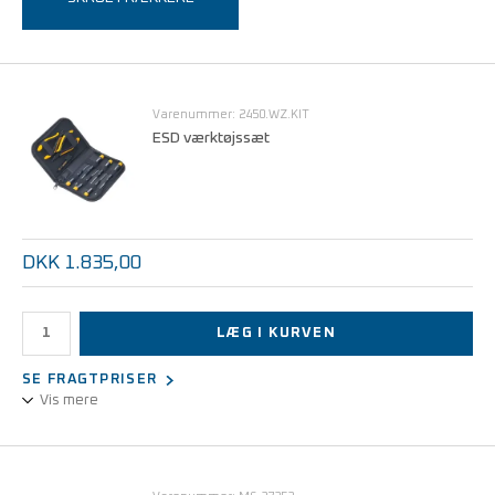
Varenummer: 2450.WZ.KIT
ESD værktøjssæt
DKK 1.835,00
LÆG I KURVEN
SE FRAGTPRISER
Vis mere
ESD værktøjssæt. Velegnet til mobil anvendelse.
Bestående af 9 dele - ledende
værktøj
og kunstlæderetui.