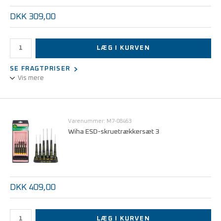
DKK 309,00
LÆG I KURVEN
SE FRAGTPRISER
Vis mere
Sæt bestående af 5 ESD-skruetrækkere, Torx 6, 8, 9,10 og 15.
Overholder EN 61340-5-1
Varenummer: M7-08463
Wiha ESD-skruetrækkersæt 3
DKK 409,00
LÆG I KURVEN