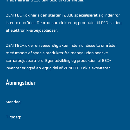
med mere end 150 teknologivirksomheder.
ZENITECH.dk har siden starten i 2008 specialiseret sig indenfor
især to områder: Renrumsprodukter og produkter til ESD-sikring
af elektronik-arbejdspladser.
ZENITECH.dk er en væsentlig aktør indenfor disse to områder
med import af specialprodukter fra mange udenlandske
samarbejdspartnere. Egenudvikling og produktion af ESD-
inventar er også en vigtig del af ZENITECH.dk’s aktiviteter.
Åbningstider
Mandag:
Tirsdag: