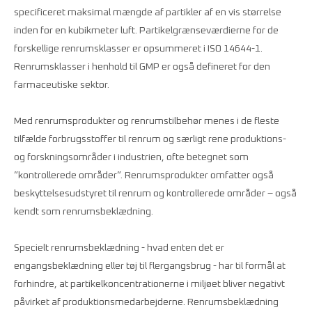
specificeret maksimal mængde af partikler af en vis størrelse
inden for en kubikmeter luft. Partikelgrænseværdierne for de
forskellige renrumsklasser er opsummeret i ISO 14644-1.
Renrumsklasser i henhold til GMP er også defineret for den
farmaceutiske sektor.
Med renrumsprodukter og renrumstilbehør menes i de fleste
tilfælde forbrugsstoffer til renrum og særligt rene produktions-
og forskningsområder i industrien, ofte betegnet som
”kontrollerede områder”. Renrumsprodukter omfatter også
beskyttelsesudstyret til renrum og kontrollerede områder – også
kendt som renrumsbeklædning.
Specielt renrumsbeklædning - hvad enten det er
engangsbeklædning eller tøj til flergangsbrug - har til formål at
forhindre, at partikelkoncentrationerne i miljøet bliver negativt
påvirket af produktionsmedarbejderne. Renrumsbeklædning