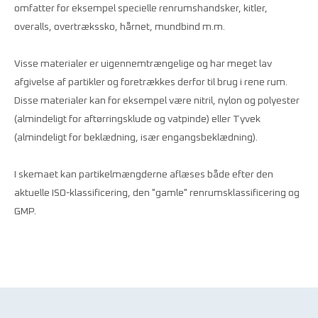
omfatter for eksempel specielle renrumshandsker, kitler,
overalls, overtrækssko, hårnet, mundbind m.m.
Visse materialer er uigennemtrængelige og har meget lav
afgivelse af partikler og foretrækkes derfor til brug i rene rum.
Disse materialer kan for eksempel være nitril, nylon og polyester
(almindeligt for aftørringsklude og vatpinde) eller Tyvek
(almindeligt for beklædning, især engangsbeklædning).
I skemaet kan partikelmængderne aflæses både efter den
aktuelle ISO-klassificering, den "gamle" renrumsklassificering og
GMP.