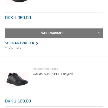
DKK 1.069,00
VÆLG VARIANT
SE FRAGTPRISER
Vis mere
Ekstremt godt greb, meget god pasform, ekstra komfortabel,
ekstra god støddæmpning, let.
Varenummer: 5352
JALAS 5352 SPOC Easyroll
Lav vægt, oliebestandig ydersål, antistatiske egenskaber, ESD,
vandafvisende læder, dobbelte støddæmpningszoner, opfylder
kravene i IEC 61340-5-1 (ESD).
EN ISO 20347:2012, O2 A E FO SRC.
DKK 1.169,00