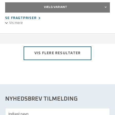
VÆLG VARIANT
SE FRAGTPRISER
Vis mere
Manager- sko.
ESD jf. DIN EN 61340.
Denne sko fås i str. 39-46.
VIS FLERE RESULTATER
NYHEDSBREV TILMELDING