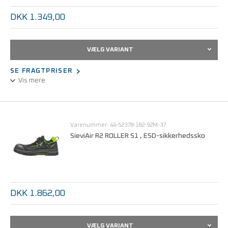
DKK 1.349,00
VÆLG VARIANT
SE FRAGTPRISER
Vis mere
Det sporty Fly-arbejdsfodtøj er markedets eneste fodtøj efter
standarden for arbejdssko, DS/EN ISO 20347, som nu har et
FlexEnergy-flekselement. FlexEnergy-hæleabsorbering optager
Varenummer: 44-52378-182-92M-37
den skabte bevægelsesenergi, og over 55% af energien sendes
SieviAir R2 ROLLER S1 , ESD-sikkerhedssko
tilbage til fodtrinnet.
Med snøremekanismen BOA® Fit System placeret i siden
forbedres anklens bevægelighed, og det gør fodtøjet mere
behageligt i brug. ESD-godkendt.
DKK 1.862,00
VÆLG VARIANT