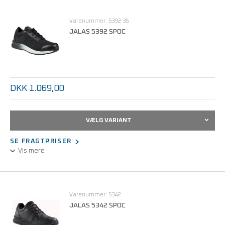
der er på benene hele dagen.
Varenummer: 5392-35
Ventilationsnet, lav vægt, oliebestandig ydersål, antistatiske
JALAS 5392 SPOC
egenskaber, Boa®
Fit System, ESD, dobbelte støddæmpningszoner, opfylder kravene
i IEC 61340-5-1 (ESD).
DKK 1.069,00
VÆLG VARIANT
SE FRAGTPRISER
Vis mere
En behagelig og certificeret arbejdssko til folk i servicesektoren,
der er på benene hele dagen.
Varenummer: 5342
Skoene er testet og har godkendt skridbeskyttelse og
JALAS 5342 SPOC
stødabsorberende såler i flere lag for personlig beskyttelse.
Opfylder kravene i IEC 61340-5-1 (ESD)