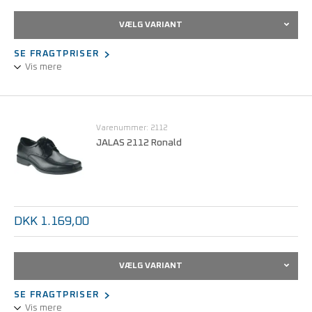
VÆLG VARIANT
SE FRAGTPRISER
Vis mere
Højt kvalitetsniveau af beskyttelse, ekstremt godt greb, meget
god pasform, ekstra komfortabel, ekstra god støddæmpning, let.
Varenummer: 2112
JALAS 2112 Ronald
Lav vægt, oliebestandig ydersål, antistatiske egenskaber, Boa®-
lukkesystem, ESD, vandafvisende læder, dobbelte
støddæmpningszoner, opfylder kravene i IEC 61340-5-1 (ESD).
EN ISO 20347:2012, O2 A E FO SRC.
DKK 1.169,00
VÆLG VARIANT
SE FRAGTPRISER
Vis mere