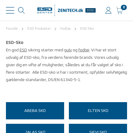
0
Forside
ESD Produkter
Fodtøj
ESD-Sko
ESD-Sko
En god
ESD
sikring starter med
gulv
og
fodtøj
. Vi har et stort
udvalg af ESD-sko, fra verdens førende brands. Vores udvalg
giver dig en vifte af muligheder, således at du får valget af sko i
flere stilarter. Alle ESD-sko vi har i sortiment, opfylder selvfølgelig
gældende standarder, DS/EN 61340-5-1.
ABEBA SKO
ELTEN SKO
JALAS SKO
SIEVI SKO