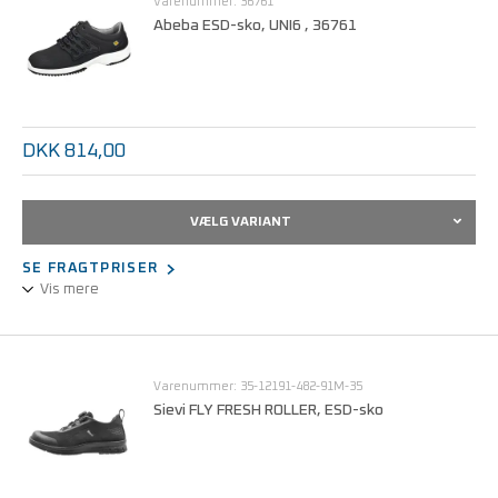
Varenummer: 36761
fødder og bærende organer mod belastninger. 3D-dry®-foringen
Abeba ESD-sko, UNI6 , 36761
og Sievi Comfort-indersålen holder fødderne tørre og friske hele
dagen. ESD-godkendt.
ESD i hht. IEC 61340-5-1.
Denne sko fås i str. 35 - 48.
DKK 814,00
VÆLG VARIANT
SE FRAGTPRISER
Vis mere
UNI6 - sko.
ESD jf. DIN EN 61340.
Varenummer: 35-12191-482-91M-35
Sievi FLY FRESH ROLLER, ESD-sko
Denne sko fås i str. 35-48.