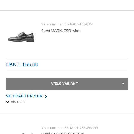
Godt greb, meget god pasform, ekstra komfortabel, ekstra god
støddæmpning, let.
Varenummer: 36-12010-103-63M
Sievi MARK, ESD-sko
Oliebestandig ydersål, antistatiske egenskaber, ventilerende
indersål, dobbelte støddæmpningszoner, opfylder kravene i IEC
61340-5-1 (ESD).
DKK 1.165,00
VÆLG VARIANT
SE FRAGTPRISER
Vis mere
Designet til arbejde og fritid.
Fodtøjet er en vigtig del af påklædningen både på arbejdet og i
fritiden. Når arbejdstøjet skal have stil og gennemtænkte detaljer,
Varenummer: 38-12171-463-45M-39
så vælg et par Sievi sko.