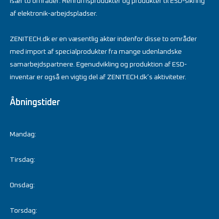
især to områder: Renrumsprodukter og produkter til ESD-sikring
af elektronik-arbejdspladser.
ZENITECH.dk er en væsentlig aktør indenfor disse to områder
med import af specialprodukter fra mange udenlandske
samarbejdspartnere. Egenudvikling og produktion af ESD-
inventar er også en vigtig del af ZENITECH.dk’s aktiviteter.
Åbningstider
Mandag:
Tirsdag:
Onsdag:
Torsdag: