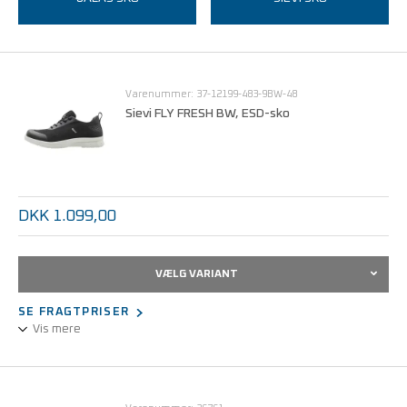
Varenummer: 37-12199-483-9BW-48
Sievi FLY FRESH BW, ESD-sko
DKK 1.099,00
VÆLG VARIANT
SE FRAGTPRISER
Vis mere
En træningsagtig og sporty nyhed i arbejdssko med åndbart
tekstiloverlæder. Sålematerialet er meget skridsikkert, fleksibelt
og giver fortræffelig støddæmpning. Den elastiske hæl beskytter