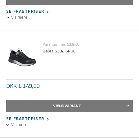
SE FRAGTPRISER
Vis mere
SieviAir® sandalens sål leder fugt og varme væk fra foden, og
giver mere end 30% bedre åndbarhed igennem
udluftningskanalerne i siden af sålen. BOA lukning.
Varenummer: 5382-35
Jalas 5382 SPOC
Sievi’s FlexEnergy absorberer den skabte bevægelsesenergi, og
giver over 55% returenergi. FlexEnergy er det samme ultra lette
og stødabsorberende sålmateriale som bruges i løbesko. Opfylder
kravene i IEC 61340-5-1 (ESD).
DKK 1.149,00
Denne sko fås i str. 35-48.
VÆLG VARIANT
SE FRAGTPRISER
Vis mere
En behagelig og certificeret arbejdssko til folk i servicesektoren,