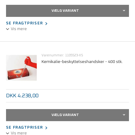
VÆLG VARIANT
SE FRAGTPRISER
Vis mere
Vaskbare nylon handsker uden belægning
Renrumsklasse: 7-9
Størrelser: XS - 2XL
Varenummer: 1105523-XS
Kemikalie-beskyttelseshandsker - 400 stk.
DKK 4.238,00
VÆLG VARIANT
SE FRAGTPRISER
Vis mere