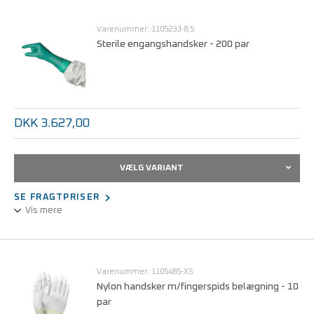
ISO 4 - 9
Varenummer: 1105233-8,5
Sterile engangshandsker - 200 par
DKK 3.627,00
VÆLG VARIANT
SE FRAGTPRISER
Vis mere
Sterile engangshandsker til lægemiddelproduktion under
aseptiske forhold
Varenummer: 1105485-XS
Nylon handsker m/fingerspids belægning - 10
par