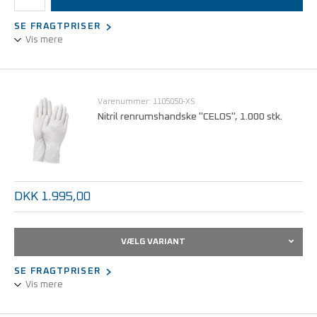
SE FRAGTPRISER
Vis mere
Halvfinger-inderhandske af nylon, temperaturregulerende.
Anvendes som inderhandske hvor maximal fingerspidsfølelse
ønskes bibeholdt.
Varenummer: 1105050-XS
Nitril renrumshandske "CELOS", 1.000 stk.
DKK 1.995,00
VÆLG VARIANT
SE FRAGTPRISER
Vis mere
Fremstillet af pudderfri nitril, 30 cm lang, hvid.