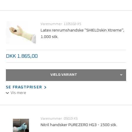
Engangshandsker med dobbelt beskyttelse mod kemikalier
Varenummer: 1105102-XS
Latex renrumshandske "SHIELDskin Xtreme",
1.000 stk.
DKK 1.865,00
VÆLG VARIANT
SE FRAGTPRISER
Vis mere
Pudderfri latexhandske, 300 mm, naturfarvet
Klasse 100 / ISO 5
Varenummer: 05010-XS
Nitril handsker PUREZERO HG3 - 1500 stk.