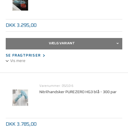
DKK 3.295,00
VÆLG VARIANT
SE FRAGTPRISER
Vis mere
Nitrile handsker med godt grif og fingerspidsfornemmelse.
Elektrostatiske dissipative (ESD) egenskaber.
Varenummer: 05210-6
Nitrilhandsker PUREZERO HG3 blå - 300 par
DKK 3.785,00