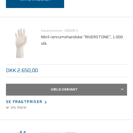
Varenummer: 330520-S
Nitril renrumshandske "RIVERSTONE", 1.000
stk.
DKK 2.650,00
VÆLG VARIANT
SE FRAGTPRISER
Vis mere
Fremstillet af pudderfri nitril, 29 cm lang, hvid.
Klasse 10 / ISO 4