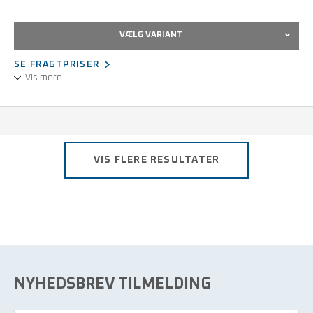
VÆLG VARIANT
SE FRAGTPRISER
Vis mere
Blå nitrile handsker til sterilt miljø lgd. 30 cm med godt grif og
fingerspidsfornemmelse.
VIS FLERE RESULTATER
NYHEDSBREV TILMELDING