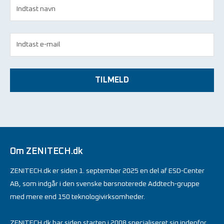
TILMELD
Om ZENITECH.dk
ZENITECH.dk er siden 1. september 2025 en del af ESD-Center
AB, som indgår i den svenske børsnoterede Addtech-gruppe
med mere end 150 teknologivirksomheder.
ZENITECH.dk har siden starten i 2008 specialiseret sig indenfor