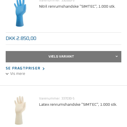
Varenummer: 330500-S
Nitril renrumshandske "SIMTEC", 1.000 stk.
DKK 2.850,00
VÆLG VARIANT
SE FRAGTPRISER
Vis mere
Fremstillet af pudderfri nitril, 30 cm lang, blå.
Klasse 100 / ISO 5
Varenummer: 337030-S
Latex renrumshandske "SIMTEC", 1.000 stk.