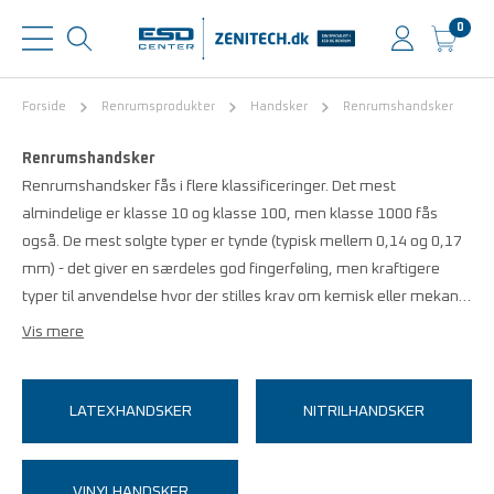
0
Forside
Renrumsprodukter
Handsker
Renrumshandsker
Renrumshandsker
Renrumshandsker fås i flere klassificeringer. Det mest
almindelige er klasse 10 og klasse 100, men klasse 1000 fås
også. De mest solgte typer er tynde (typisk mellem 0,14 og 0,17
mm) - det giver en særdeles god fingerføling, men kraftigere
typer til anvendelse hvor der stilles krav om kemisk eller mekan…
Vis mere
LATEXHANDSKER
NITRILHANDSKER
VINYLHANDSKER