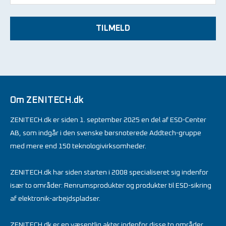
TILMELD
Om ZENITECH.dk
ZENITECH.dk er siden 1. september 2025 en del af ESD-Center
AB, som indgår i den svenske børsnoterede Addtech-gruppe
med mere end 150 teknologivirksomheder.
ZENITECH.dk har siden starten i 2008 specialiseret sig indenfor
især to områder: Renrumsprodukter og produkter til ESD-sikring
af elektronik-arbejdspladser.
ZENITECH.dk er en væsentlig aktør indenfor disse to områder