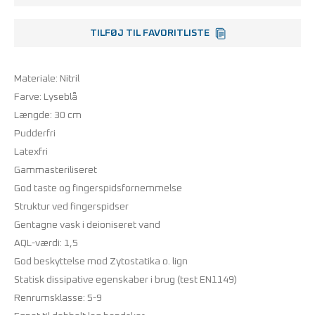
TILFØJ TIL FAVORITLISTE
Materiale: Nitril
Farve: Lyseblå
Længde: 30 cm
Pudderfri
Latexfri
Gammasteriliseret
God taste og fingerspidsfornemmelse
Struktur ved fingerspidser
Gentagne vask i deioniseret vand
AQL-værdi: 1,5
God beskyttelse mod Zytostatika o. lign
Statisk dissipative egenskaber i brug (test EN1149)
Renrumsklasse: 5-9