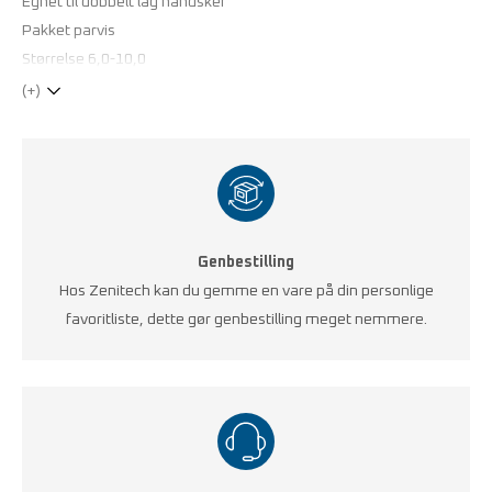
Egnet til dobbelt lag handsker
Pakket parvis
Størrelse 6,0-10,0
(+)
Genbestilling
Hos Zenitech kan du gemme en vare på din personlige
favoritliste, dette gør genbestilling meget nemmere.