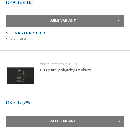
DKK 182,00
VÆLG VARIANT
SE FRAGTPRISER
Vis mere
PU-skum
Statisk dissipativ
Blød udførelse
Varenummer: 4550.06.0253
Farve: Pink
Dissipativ polyethylen skum
DKK 14,25
VÆLG VARIANT