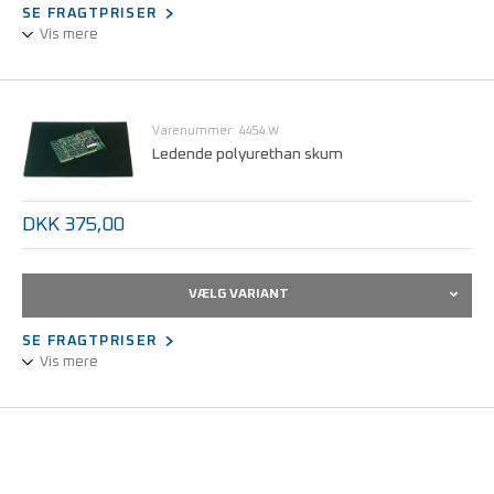
SE FRAGTPRISER
Vis mere
PE skum
Permanent dissipativ, karbonholdig
Sammenkædet lukket cellestruktur
Varenummer: 4454.W
Ledende polyurethan skum
DKK 375,00
VÆLG VARIANT
SE FRAGTPRISER
Vis mere
PU skum
Permanent ledende, karbonholdig
Åben cellestruktur