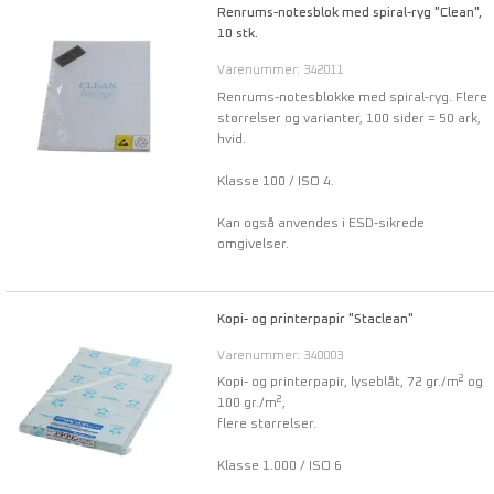
Renrums-notesblok med spiral-ryg "Clean",
10 stk.
Varenummer: 342011
Renrums-notesblokke med spiral-ryg. Flere
størrelser og varianter, 100 sider = 50 ark,
hvid.
Klasse 100 / ISO 4.
Kan også anvendes i ESD-sikrede
omgivelser.
Kopi- og printerpapir "Staclean"
Varenummer: 340003
2
Kopi- og printerpapir, lyseblåt, 72 gr./m
og
2
100 gr./m
,
flere størrelser.
Klasse 1.000 / ISO 6