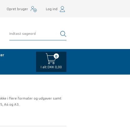
Opret bruger
Log ind
er
0
I alt:
DKK 0,00
kke i flere formater og udgaver samt
A5, A4 og A3.