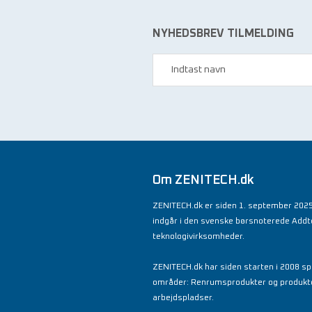
NYHEDSBREV TILMELDING
Om ZENITECH.dk
ZENITECH.dk er siden 1. september 2025
indgår i den svenske børsnoterede Add
teknologivirksomheder.
ZENITECH.dk har siden starten i 2008 spe
områder: Renrumsprodukter og produkter 
arbejdspladser.