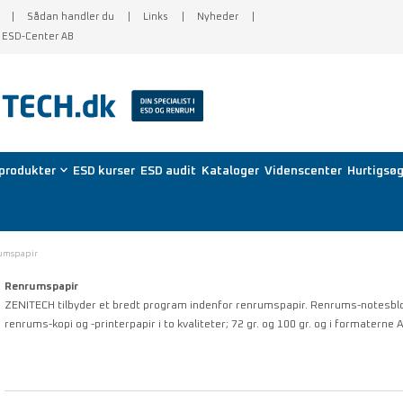
Sådan handler du
Links
Nyheder
f ESD-Center AB
produkter
ESD kurser
ESD audit
Kataloger
Videnscenter
Hurtigsøg
umspapir
Renrumspapir
ZENITECH tilbyder et bredt program indenfor renrumspapir. Renrums-notesblo
renrums-kopi og -printerpapir i to kvaliteter; 72 gr. og 100 gr. og i formaterne 