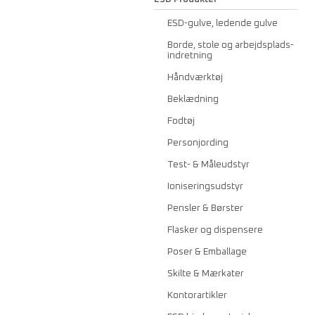
ESD-gulve, ledende gulve
Borde, stole og arbejdsplads-
indretning
Håndværktøj
Beklædning
Fodtøj
Personjording
Test- & Måleudstyr
Ioniseringsudstyr
Pensler & Børster
Flasker og dispensere
Poser & Emballage
Skilte & Mærkater
Kontorartikler