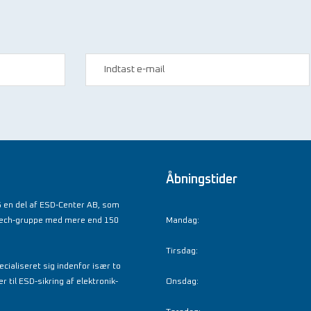
Åbningstider
 en del af ESD-Center AB, som
tech-gruppe med mere end 150
Mandag:
Tirsdag:
cialiseret sig indenfor især to
til ESD-sikring af elektronik-
Onsdag: