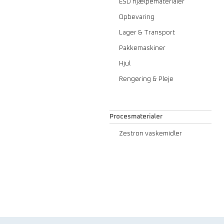
ESD hjælpematerialer
Opbevaring
Lager & Transport
Pakkemaskiner
Hjul
Rengøring & Pleje
Procesmaterialer
Zestron vaskemidler