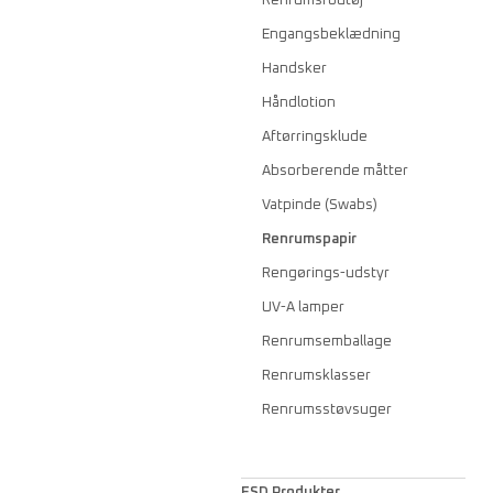
Renrumsfodtøj
Engangsbeklædning
Handsker
Håndlotion
Aftørringsklude
Absorberende måtter
Vatpinde (Swabs)
Renrumspapir
Rengørings-udstyr
UV-A lamper
Renrumsemballage
Renrumsklasser
Renrumsstøvsuger
ESD Produkter