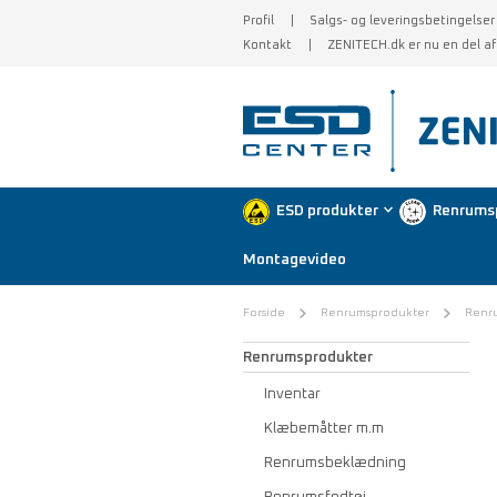
Profil
Salgs- og leveringsbetingelser
Kontakt
ZENITECH.dk er nu en del a
ESD produkter
Renrums
Montagevideo
Forside
Renrumsprodukter
Renr
Renrumsprodukter
Inventar
Klæbemåtter m.m
Renrumsbeklædning