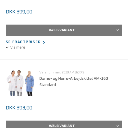
DKK 399,00
VÆLG VARIANT
SE FRAGTPRISER
Vis mere
Unisex-udførelse.
1/2 design, langærmet (til opsmøgning).
Statisk dissipativt stof.
Varenummer: 2630.AM160.XS
Trykknaplukning, skjult.
Dame- og Herre-Arbejdskittel AM-160
Standard
Kan maskinvaskes ved 60°C.
Størrelser fra XS - 5XL.
DKK 393,00
VÆLG VARIANT