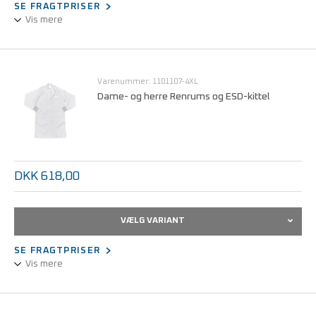
SE FRAGTPRISER
Vis mere
Unisex-udførelse.
3/4 design, langærmet.
Statisk dissipativt stof.
Varenummer: 1101107-4XL
Let og behagelig at bære.
Dame- og herre Renrums og ESD-kittel
Trykknaplukning, skjult.
Kan maskinvaskes ved 40°C.
Størrelser fra S - 3XL.
DKK 618,00
VÆLG VARIANT
SE FRAGTPRISER
Vis mere
Kittel til renrum fremstillet af ESD godkendt materiale