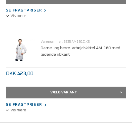
SE FRAGTPRISER
Vis mere
Unisex-udførelse.
3/4 design, langærmet.
Statisk dissipativt stof.
Varenummer: 2635.AM160.C.XS
Trykknaplukning, skjult.
Dame- og herre-arbejdskittel AM-160 med
ledende ribkant
Kan maskinvaskes ved 60°C.
Størrelser fra XS - 5XL.
DKK 423,00
VÆLG VARIANT
SE FRAGTPRISER
Vis mere
Dame- og herre-arbejdskittel med ledende ribkant
Unisex-udførelse 3/4 design, langærmet.