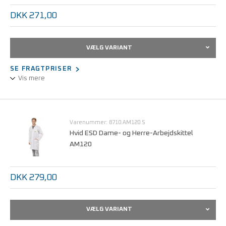
DKK 271,00
VÆLG VARIANT
SE FRAGTPRISER
Vis mere
Unisex-udførelse.
3/4 design, langærmet.
Statisk dissipativt stof.
Varenummer: 8710.AM120.S
Trykknaplukning, skjult.
Hvid ESD Dame- og Herre-Arbejdskittel
AM120
Kan maskinvaskes ved 60°C.
Størrelser fra XS - 5XL.
DKK 279,00
VÆLG VARIANT