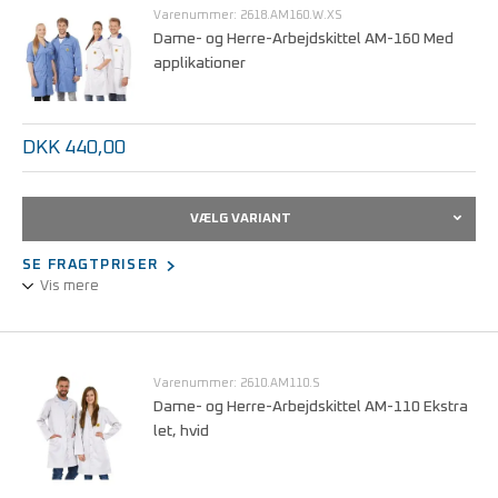
Varenummer: 2618.AM160.W.XS
Dame- og Herre-Arbejdskittel AM-160 Med
3 mm trykknap: jordingspunkt for personafladning via
applikationer
spiralledning.
Størrelser fra XS - 5XL.
DKK 440,00
VÆLG VARIANT
SE FRAGTPRISER
Vis mere
Unisex-udførelse.
3/4 design, langærmet (til opsmøgning).
Statisk dissipativt stof.
Varenummer: 2610.AM110.S
Trykknaplukning, skjult.
Dame- og Herre-Arbejdskittel AM-110 Ekstra
let, hvid
Kan maskinvaskes ved 60°C.
Størrelser fra S - 3XL.