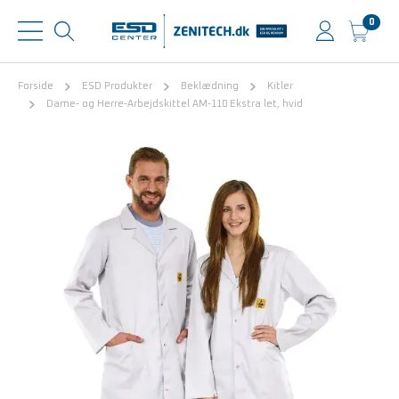
0
Forside
ESD Produkter
Beklædning
Kitler
Dame- og Herre-Arbejdskittel AM-110 Ekstra let, hvid