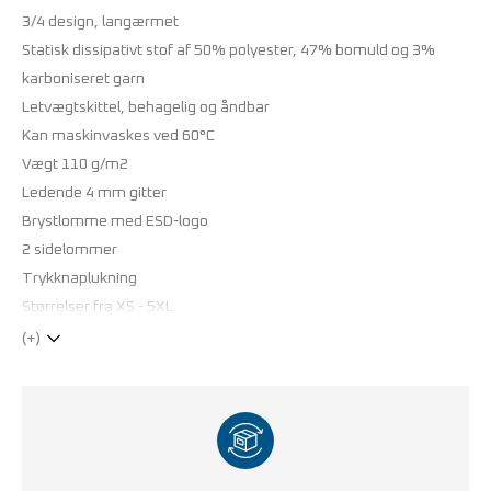
3/4 design, langærmet
Statisk dissipativt stof af 50% polyester, 47% bomuld og 3%
karboniseret garn
Letvægtskittel, behagelig og åndbar
Kan maskinvaskes ved 60°C
Vægt 110 g/m2
Ledende 4 mm gitter
Brystlomme med ESD-logo
2 sidelommer
Trykknaplukning
Størrelser fra XS - 5XL
(+)