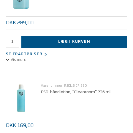
DKK 289,00
LÆG I KURVEN
SE FRAGTPRISER
Vis mere
ESD/renrums håndlotion i ESD-flaske 473 ml.
Tilfører huden fugtighed uden at fedte.
Varenummer: R.ICL.8.CR.ESD
ESD-håndlotion, "Cleanroom" 236 ml.
DKK 169,00