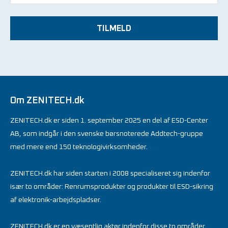
TILMELD
Om ZENITECH.dk
ZENITECH.dk er siden 1. september 2025 en del af ESD-Center
AB, som indgår i den svenske børsnoterede Addtech-gruppe
med mere end 150 teknologivirksomheder.
ZENITECH.dk har siden starten i 2008 specialiseret sig indenfor
især to områder: Renrumsprodukter og produkter til ESD-sikring
af elektronik-arbejdspladser.
ZENITECH.dk er en væsentlig aktør indenfor disse to områder