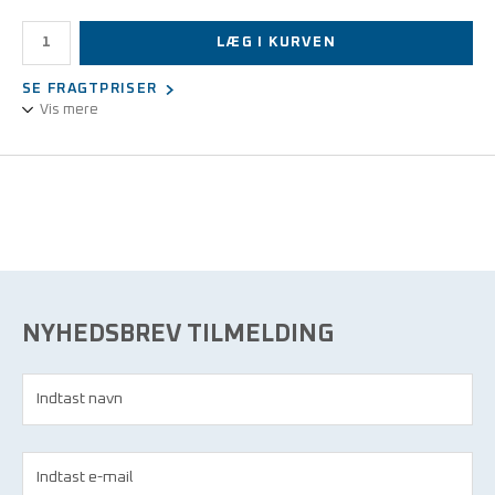
LÆG I KURVEN
SE FRAGTPRISER
Vis mere
ESD/renrums håndlotion i ESD-flaske 236 ml.
Tilfører huden fugtighed uden at fedte.
NYHEDSBREV TILMELDING