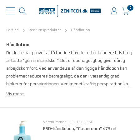
0
Forside
Renrumsprodukter
Håndlotion
Håndlotion
De fleste har prøvet at få fugtige hænder efter længere tids brug
af tætte "gummihandsker". Det er ubehageligt og giver dårlig
arbejdskomfort. Ved anvendelse af den rigtige håndlotion kan
problemet reduceres betragteligt, da den i væsentlig grad
blokerer for perspirationen. Ved meget kraftig perspirartion ka…
Vis mere
Varenummer: R.ICL.16.CR.ESD
ESD-håndlotion, "Cleanroom" 473 ml.