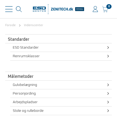
0
Forside
Videnscenter
Standarder
ESD Standarder
Renrumsklasser
Målemetoder
Gulvbelægning
Personjording
Arbejdspladser
Stole og rulleborde