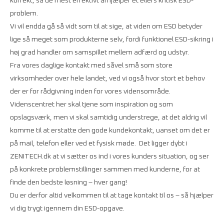
korrekt, så de mest effektivt afhjælper et ellers kritisk ESD-
problem.
Vi vil endda gå så vidt som til at sige, at viden om ESD betyder
lige så meget som produkterne selv, fordi funktionel ESD-sikring i
høj grad handler om samspillet mellem adfærd og udstyr.
Fra vores daglige kontakt med såvel små som store
virksomheder over hele landet, ved vi også hvor stort et behov
der er for rådgivning inden for vores vidensområde.
Videnscentret her skal tjene som inspiration og som
opslagsværk, men vi skal samtidig understrege, at det aldrig vil
komme til at erstatte den gode kundekontakt, uanset om det er
på mail, telefon eller ved et fysisk møde. Det ligger dybt i
ZENITECH.dk at vi sætter os ind i vores kunders situation, og ser
på konkrete problemstillinger sammen med kunderne, for at
finde den bedste løsning – hver gang!
Du er derfor altid velkommen til at tage kontakt til os – så hjælper
vi dig trygt igennem din ESD-opgave.