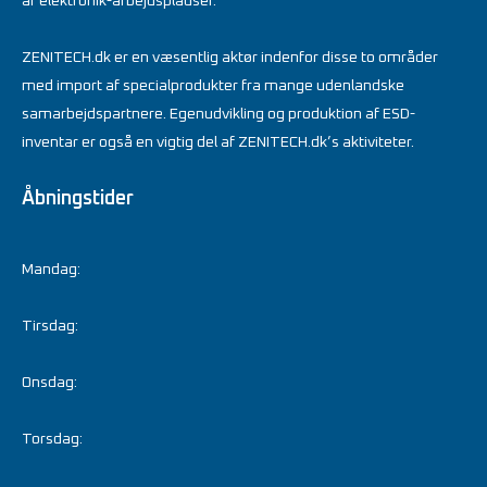
af elektronik-arbejdspladser.
ZENITECH.dk er en væsentlig aktør indenfor disse to områder
med import af specialprodukter fra mange udenlandske
samarbejdspartnere. Egenudvikling og produktion af ESD-
inventar er også en vigtig del af ZENITECH.dk’s aktiviteter.
Åbningstider
Mandag:
Tirsdag:
Onsdag:
Torsdag: