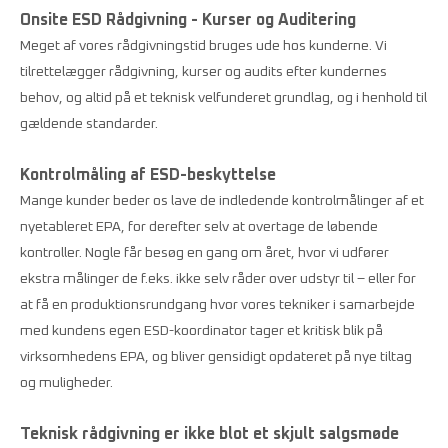
Onsite ESD Rådgivning - Kurser og Auditering
Meget af vores rådgivningstid bruges ude hos kunderne. Vi
tilrettelægger rådgivning, kurser og audits efter kundernes
behov, og altid på et teknisk velfunderet grundlag, og i henhold til
gældende standarder.
Kontrolmåling af ESD-beskyttelse
Mange kunder beder os lave de indledende kontrolmålinger af et
nyetableret EPA, for derefter selv at overtage de løbende
kontroller. Nogle får besøg en gang om året, hvor vi udfører
ekstra målinger de f.eks. ikke selv råder over udstyr til – eller for
at få en produktionsrundgang hvor vores tekniker i samarbejde
med kundens egen ESD-koordinator tager et kritisk blik på
virksomhedens EPA, og bliver gensidigt opdateret på nye tiltag
og muligheder.
Teknisk rådgivning er ikke blot et skjult salgsmøde