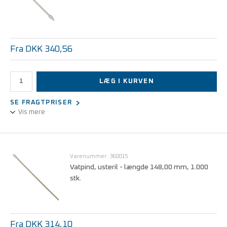
Fra DKK 340,56
LÆG I KURVEN
SE FRAGTPRISER
Vis mere
Stilk af hærdet bomuld - 2 hoveder af bomuld
Pris pr. stk. v/1 stk.
DKK 387,00
Varenummer: 360015
Vatpind, usteril - længde 148,00 mm, 1.000
Pris pr. stk. v/10 stk.
DKK 340,56
stk.
Fra DKK 314,10