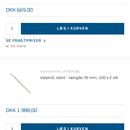
DKK 669,00
LÆG I KURVEN
SE FRAGTPRISER
Vis mere
Stilk af hærdet bomuld - 2 hoveder af bomuld
Varenummer: 25-803-2WC
Vatpind, steril - længde 76 mm, 100 x 2 stk.
DKK 1.988,00
LÆG I KURVEN