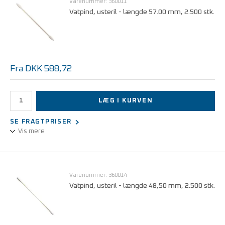
Varenummer: 360011
Vatpind, usteril - længde 57.00 mm, 2.500 stk.
Fra DKK 588,72
LÆG I KURVEN
SE FRAGTPRISER
Vis mere
Stilk af hærdet bomuld - 2 hoveder af bomuld
Pris pr. stk. v/1 stk.
DKK 669,00
Varenummer: 360014
Vatpind, usteril - længde 48,50 mm, 2.500 stk.
Pris pr. stk. v/10 stk.
DKK 588,72