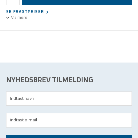
SE FRAGTPRISER
Vis mere
Stilk af træ, hoved af bomuld - ultra-lav fnugafgivelse.
STERIL - pakket med 100 x 2 stk.
NYHEDSBREV TILMELDING