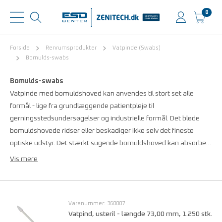
0
Forside
Renrumsprodukter
Vatpinde (Swabs)
Bomulds-swabs
Bomulds-swabs
Vatpinde med bomuldshoved kan anvendes til stort set alle
formål - lige fra grundlæggende patientpleje til
gerningsstedsundersøgelser og industrielle formål. Det bløde
bomuldshovede ridser eller beskadiger ikke selv det fineste
optiske udstyr. Det stærkt sugende bomuldshoved kan absorbe…
Vis mere
Varenummer: 360007
Vatpind, usteril - længde 73,00 mm, 1.250 stk.