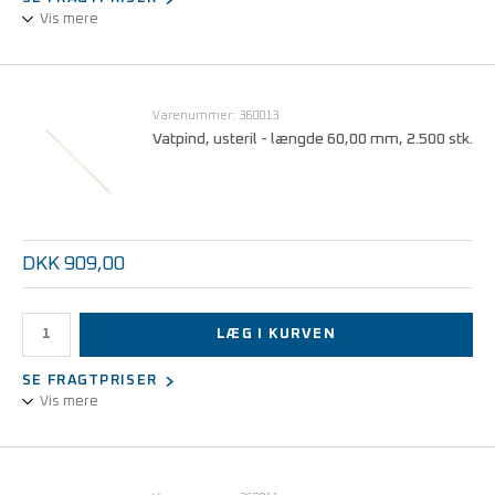
Vis mere
Stilk af hærdet bomuld - 2 hoveder af bomuld
Varenummer: 360013
Vatpind, usteril - længde 60,00 mm, 2.500 stk.
DKK 909,00
LÆG I KURVEN
SE FRAGTPRISER
Vis mere
Stilk af hærdet bomuld - 2 hoveder af bomuld