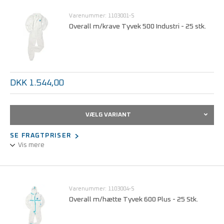
Varenummer: 1103001-S
Antistatisk jf. EN1149-1.
Overall m/krave Tyvek 500 Industri - 25 stk.
Biologisk beskyttelse jf. EN14126:2003.
CE Kat. III Type 5 + 6.
Karton med 50 stk.
DKK 1.544,00
VÆLG VARIANT
SE FRAGTPRISER
Vis mere
Overall med krave Tyvek 500 industri
Varenummer: 1103004-S
Overall m/hætte Tyvek 600 Plus - 25 Stk.