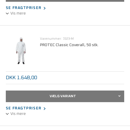
SE FRAGTPRISER
Vis mere
Coverall af flerlags polypropylen 60 gr./m2.
Med elastik i ærmer, hætte, ankler og talje.
Varenummer: 7223-M
Antistatisk jf. EN1149-1.
PROTEC Classic Coverall, 50 stk.
CE Kat. III Type 5 + 6.
Fås i hvid og blå.
Karton med 50 stk.
DKK 1.648,00
VÆLG VARIANT
SE FRAGTPRISER
Vis mere
Coverall af flerlags polypropylen/mikroporøst filmlaminat 65
gr./m2, hvid.