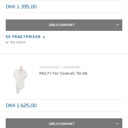
DKK 1.395,00
VÆLG VARIANT
SE FRAGTPRISER
Vis mere
Hvid, polypropylen med lynlås og hætte.
Meget let og med god åndbarhed.
Varenummer: 1103028-BM
Velegnet som besøgsoverall eller hvor kun let tilsmudsning kan
MULTI-Tec Coverall, 50 stk.
forekomme.
Karton med 50 stk.
DKK 1.625,00
VÆLG VARIANT