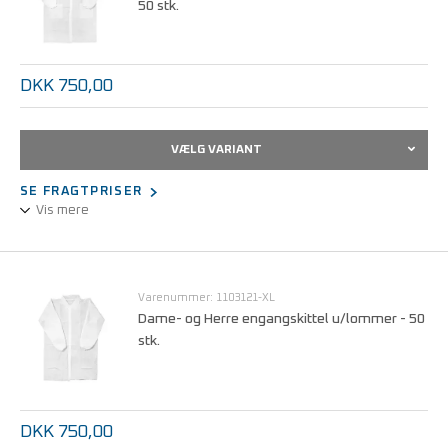
50 stk.
DKK 750,00
VÆLG VARIANT
SE FRAGTPRISER
Vis mere
Hvid kittel m/lommer og trykknapper polypropylen
engangsbeklædning renrums beklædning
Varenummer: 1103121-XL
Dame- og Herre engangskittel u/lommer - 50
stk.
DKK 750,00