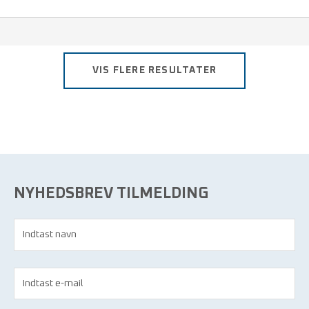
Overall m/hætte og sokker renrumsbeklædning Tyvek 600
VIS FLERE RESULTATER
NYHEDSBREV TILMELDING