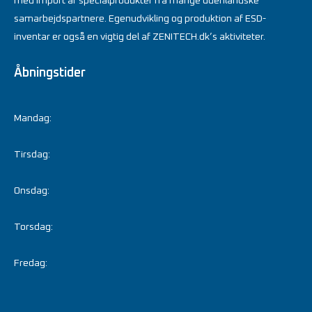
med import af specialprodukter fra mange udenlandske
samarbejdspartnere. Egenudvikling og produktion af ESD-
inventar er også en vigtig del af ZENITECH.dk’s aktiviteter.
Åbningstider
Mandag:
Tirsdag:
Onsdag:
Torsdag:
Fredag: