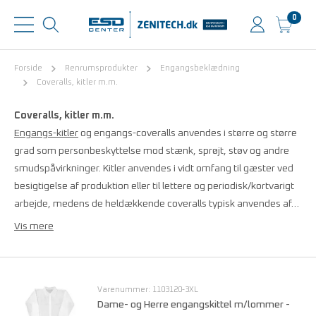
0
Forside
Renrumsprodukter
Engangsbeklædning
Coveralls, kitler m.m.
Coveralls, kitler m.m.
Engangs-kitler
og engangs-coveralls anvendes i større og større
grad som personbeskyttelse mod stænk, sprøjt, støv og andre
smudspåvirkninger. Kitler anvendes i vidt omfang til gæster ved
besigtigelse af produktion eller til lettere og periodisk/kortvarigt
arbejde, medens de heldækkende coveralls typisk anvendes af…
Vis mere
Varenummer: 1103120-3XL
Dame- og Herre engangskittel m/lommer -