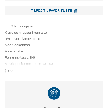
TILFØJ TIL FAVORITLISTE
100% Polypropylen
Krave og knapper i kunststof
3/4 design, lange ærmer
Med sidelommer
Antistatiske
Renrumsklasse: 8-9
50 stk. per karton - str. M-XL-3XL
(+)