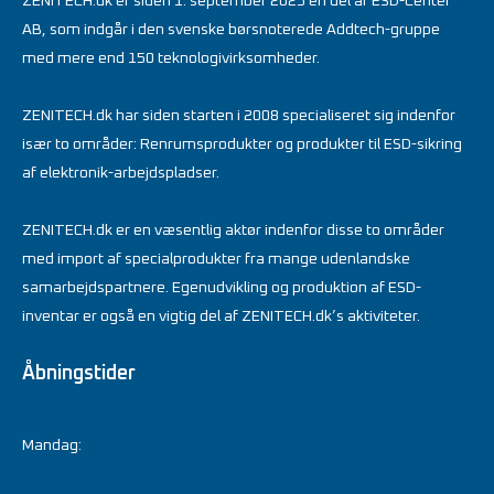
ZENITECH.dk er siden 1. september 2025 en del af ESD-Center
AB, som indgår i den svenske børsnoterede Addtech-gruppe
med mere end 150 teknologivirksomheder.
ZENITECH.dk har siden starten i 2008 specialiseret sig indenfor
især to områder: Renrumsprodukter og produkter til ESD-sikring
af elektronik-arbejdspladser.
ZENITECH.dk er en væsentlig aktør indenfor disse to områder
med import af specialprodukter fra mange udenlandske
samarbejdspartnere. Egenudvikling og produktion af ESD-
inventar er også en vigtig del af ZENITECH.dk’s aktiviteter.
Åbningstider
Mandag: