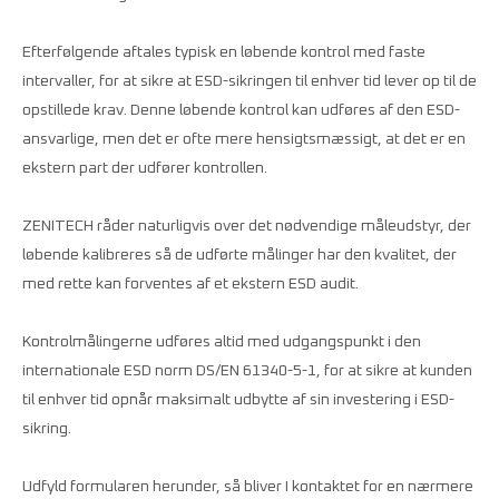
Efterfølgende aftales typisk en løbende kontrol med faste
intervaller, for at sikre at ESD-sikringen til enhver tid lever op til de
opstillede krav. Denne løbende kontrol kan udføres af den ESD-
ansvarlige, men det er ofte mere hensigtsmæssigt, at det er en
ekstern part der udfører kontrollen.
ZENITECH råder naturligvis over det nødvendige måleudstyr, der
løbende kalibreres så de udførte målinger har den kvalitet, der
med rette kan forventes af et ekstern ESD audit.
Kontrolmålingerne udføres altid med udgangspunkt i den
internationale ESD norm DS/EN 61340-5-1, for at sikre at kunden
til enhver tid opnår maksimalt udbytte af sin investering i ESD-
sikring.
Udfyld formularen herunder, så bliver I kontaktet for en nærmere