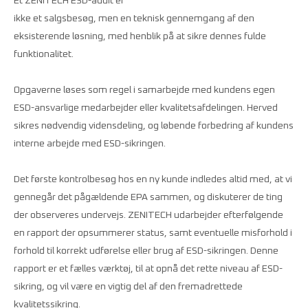
Et ZENITECH ESD-audit er
ikke et salgsbesøg, men en teknisk gennemgang af den
eksisterende løsning, med henblik på at sikre dennes fulde
funktionalitet.
Opgaverne løses som regel i samarbejde med kundens egen
ESD-ansvarlige medarbejder eller kvalitetsafdelingen. Herved
sikres nødvendig vidensdeling, og løbende forbedring af kundens
interne arbejde med ESD-sikringen.
Det første kontrolbesøg hos en ny kunde indledes altid med, at vi
gennegår det pågældende EPA sammen, og diskuterer de ting
der observeres undervejs. ZENITECH udarbejder efterfølgende
en rapport der opsummerer status, samt eventuelle misforhold i
forhold til korrekt udførelse eller brug af ESD-sikringen. Denne
rapport er et fælles værktøj, til at opnå det rette niveau af ESD-
sikring, og vil være en vigtig del af den fremadrettede
kvalitetssikring.