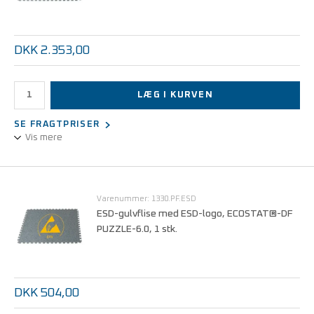
DKK 2.353,00
LÆG I KURVEN
SE FRAGTPRISER
Vis mere
ESD-gulvbelægning til løs udlægning - Gør det selv med
"svalehale-samling".
Varenummer: 1330.PF.ESD
ESD-gulvflise med ESD-logo, ECOSTAT®-DF
PUZZLE-6.0, 1 stk.
DKK 504,00