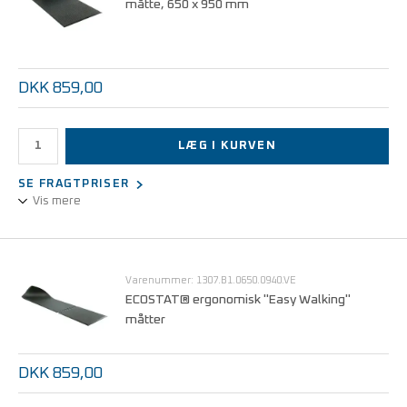
måtte, 650 x 950 mm
DKK 859,00
LÆG I KURVEN
SE FRAGTPRISER
Vis mere
Afledende ergonomisk gulvbelægning til stående arbejde i ESD-
zoner med hårdt gulv – aflaster led og muskler.
Varenummer: 1307.B1.0650.0940.VE
Ergonomiske måtter fås også med gule skråkanter eller med
ECOSTAT® ergonomisk "Easy Walking"
"interlocking" system.
måtter
DKK 859,00