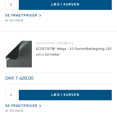
LÆG I KURVEN
SE FRAGTPRISER
Vis mere
10 mm trykknap/4 mm ringkabelsko, 1 MOhm
sikkerhedsmodstand.
Denne type med beskyttelseskappe er særlig velegnet til
Varenummer: 1250.680.R.2
anvendelse sammen med gulvmåtter.
ECOSTAT®- Mega - 3.5 Gummibelægning 122
cm x 10 meter
DKK 7.428,00
LÆG I KURVEN
SE FRAGTPRISER
Vis mere