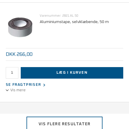
ESD-gulvfliser til løs udlægning, kliksystem,
500 x 500 x 5 mm
Varenummer: 2821.AL.50
• Farve: mørkegrå
Aluminiumstape, selvklæbende, 50 m
DKK 266,00
LÆG I KURVEN
SE FRAGTPRISER
Vis mere
Selvklæbende aluminiumstape som en alternativ måde til
etablering af jordforbindelse i forbindelse med udlægning af ESD-
gulvmåtter og ESD-ergomåtter.
VIS FLERE RESULTATER