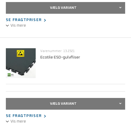
VÆLG VARIANT
SE FRAGTPRISER
Vis mere
Afledende ergonomisk gulvbelægning til gående arbejde i ESD-
zoner med hårdt gulv – aflaster led og muskler.
Varenummer: 13.2321
Ecotile ESD-gulvfliser
VÆLG VARIANT
SE FRAGTPRISER
Vis mere