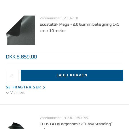
Ekstra kraftigt gør-det-selv gulvbelægningssystem til løs
udlægning.
Varenummer: 1250.670.R
Materiale: 2-lags Gummi.
Ecostat®- Mega - 2.0 Gummibelægning 145
Elektrostatisk dissipativ gulvbelægning - volumenledende.
cm x 10 meter
Tykkelse 3,5 mm.
DKK 6.859,00
LÆG I KURVEN
SE FRAGTPRISER
Vis mere
Gør-det-selv gulvbelægningssystem til løs udlægning.
Materiale: 2-lags Gummi.
Varenummer: 1306.B1.0650.0950
Elektrostatisk dissipativ gulvbelægning - volumenledende.
ECOSTAT® ergonomisk "Easy Standing"
Tykkelse 2,0 mm.