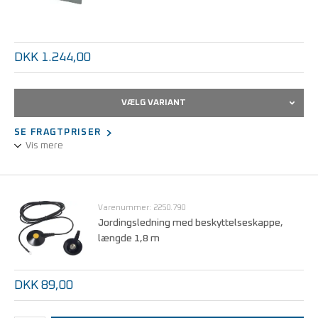
DKK 1.244,00
VÆLG VARIANT
SE FRAGTPRISER
Vis mere
ESD-gulvmåtte af gummi med afrundede hjørner til udlægning
lokalt ved arbejdsplads. Måtten er forsynet med 2 x Ø10 mm
trykknapper og der medfølger 3 m tilslutningsledning med 1 MΩ
Varenummer: 2250.790
sikkerhedsmodstand.
Jordingsledning med beskyttelseskappe,
længde 1,8 m
DKK 89,00