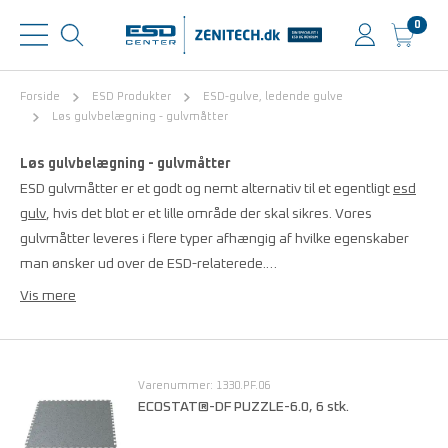
0
Forside
ESD Produkter
ESD-gulve, ledende gulve
Løs gulvbelægning - gulvmåtter
Løs gulvbelægning - gulvmåtter
ESD gulvmåtter er et godt og nemt alternativ til et egentligt
esd
gulv
, hvis det blot er et lille område der skal sikres. Vores
gulvmåtter leveres i flere typer afhængig af hvilke egenskaber
man ønsker ud over de ESD-relaterede.…
Vis mere
Varenummer: 1330.PF.06
ECOSTAT®-DF PUZZLE-6.0, 6 stk.