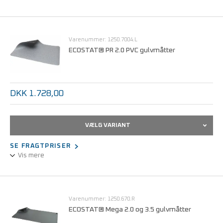
Skråkant giver en pæn afslutning på et gulv af ECOSTAT®-DF
Puzzle 6.0 ESD-fliser. Skråkanten er en flise i halvt format = 365 x
310 mm
Varenummer: 1250.7004.L
ECOSTAT® PR 2.0 PVC gulvmåtter
DKK 1.728,00
VÆLG VARIANT
SE FRAGTPRISER
Vis mere
ESD-gulvmåtte af 2 mm PVC med afrundede hjørner til udlægning
lokalt ved arbejdsplads.
Måtten er forsynet med 2 x Ø10 mm trykknapper og der medfølger
Varenummer: 1250.670.R
3 m tilslutningsledning med 1 MΩ sikkerhedsmodstand.
ECOSTAT® Mega 2.0 og 3.5 gulvmåtter
ESD-måtterne kan også leveres i specialmål - forhør venligst
nærmere.