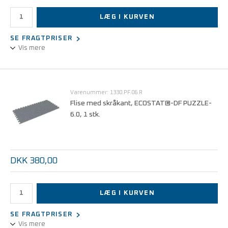
LÆG I KURVEN
SE FRAGTPRISER
Vis mere
ESD-gulvflise med ESD-logo som kan lægges sammen med
ECOSTAT®-DF Puzzle 6.0 ESD-fliser.
Varenummer: 1330.PF.06.R
Flise med skråkant, ECOSTAT®-DF PUZZLE-
6.0, 1 stk.
DKK 380,00
LÆG I KURVEN
SE FRAGTPRISER
Vis mere