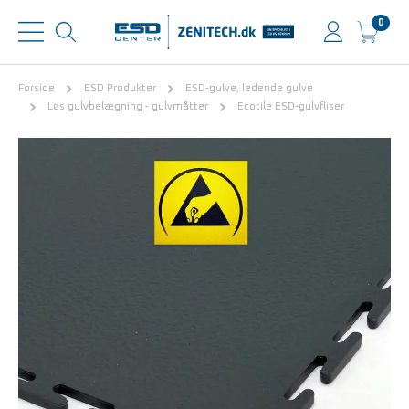
0
Forside
ESD Produkter
ESD-gulve, ledende gulve
Løs gulvbelægning - gulvmåtter
Ecotile ESD-gulvfliser