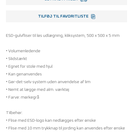
TILFØJ TIL FAVORITLISTE
ESD-gulvfliser til løs udlægning, kliksystem, 500 x 500 x 5 mm
• Volumenledende
• Slidstærkt
• Egnet for stole med hjul
• Kan genanvendes
• Gør-det-selv system uden anvendelse af lim
• Nemt at lægge med alm. værktøj
• Farve: mørkegrå
Tilbehør:
• Flise med ESD-logo kan nedlægges efter ønske
• Flise med 10 mm trykknap til jording kan anvendes efter ønske