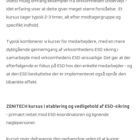
videst mulig omfang eksempler fra virksomheden undervejs -
idet erfaring viser at dette giver meget større forståelse. Et
kursus tager typisk 2-3 timer, alt efter modtagergruppe og
specifikt indhold.
Typisk kombinerer vi kurser for medarbejdere, med en mere
dybtgående gennemgang af virksomhedens ESD sikring i
samarbejde med virksomhedens ESD-ansvarlige. Det gør at der
efterfølgende er fokus på ESD hos den enkelte medarbejder - og
at den ESD beskyttelse der er implementeret også opnår den
tiltænkte effekt.
ZENITECH kursus i etablering og vedligehold af ESD-sikring
- primært rettet mod ESD-koordinatoren og lignende
nøglepersoner.
Kurset giver deltagerne den nødvendige viden til at kunne