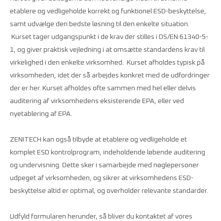
etablere og vedligeholde korrekt og funktionel ESD-beskyttelse,
samt udvælge den bedste løsning til den enkelte situation.
Kurset tager udgangspunkt i de krav der stilles i DS/EN 61340-5-
1, og giver praktisk vejledning i at omsætte standardens krav til
virkelighed i den enkelte virksomhed. Kurset afholdes typisk på
virksomheden, idet der så arbejdes konkret med de udfordringer
der er her. Kurset afholdes ofte sammen med hel eller delvis
auditering af virksomhedens eksisterende EPA, eller ved
nyetablering af EPA.
ZENITECH kan også tilbyde at etablere og vedligeholde et
komplet ESD kontrolprogram, indeholdende løbende auditering
og undervisning. Dette sker i samarbejde med nøglepersoner
udpeget af virksomheden, og sikrer at virksomhedens ESD-
beskyttelse altid er optimal, og overholder relevante standarder.
Udfyld formularen herunder, så bliver du kontaktet af vores