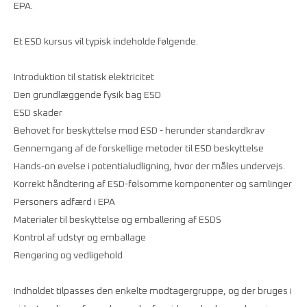
EPA.
Et ESD kursus vil typisk indeholde følgende.
Introduktion til statisk elektricitet
Den grundlæggende fysik bag ESD
ESD skader
Behovet for beskyttelse mod ESD - herunder standardkrav
Gennemgang af de forskellige metoder til ESD beskyttelse
Hands-on øvelse i potentialudligning, hvor der måles undervejs.
Korrekt håndtering af ESD-følsomme komponenter og samlinger
Personers adfærd i EPA
Materialer til beskyttelse og emballering af ESDS
Kontrol af udstyr og emballage
Rengøring og vedligehold
Indholdet tilpasses den enkelte modtagergruppe, og der bruges i