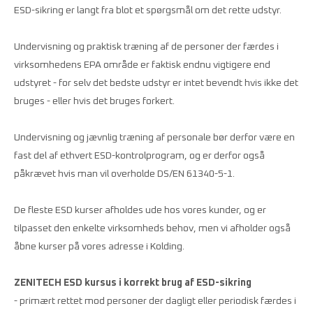
ESD-sikring er langt fra blot et spørgsmål om det rette udstyr.
Undervisning og praktisk træning af de personer der færdes i
virksomhedens EPA område er faktisk endnu vigtigere end
udstyret - for selv det bedste udstyr er intet bevendt hvis ikke det
bruges - eller hvis det bruges forkert.
Undervisning og jævnlig træning af personale bør derfor være en
fast del af ethvert ESD-kontrolprogram, og er derfor også
påkrævet hvis man vil overholde DS/EN 61340-5-1.
De fleste ESD kurser afholdes ude hos vores kunder, og er
tilpasset den enkelte virksomheds behov, men vi afholder også
åbne kurser på vores adresse i Kolding.
ZENITECH ESD kursus i korrekt brug af ESD-sikring
- primært rettet mod personer der dagligt eller periodisk færdes i