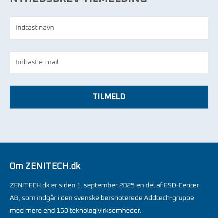
TILMELD
Om ZENITECH.dk
ZENITECH.dk er siden 1. september 2025 en del af ESD-Center
AB, som indgår i den svenske børsnoterede Addtech-gruppe
med mere end 150 teknologivirksomheder.