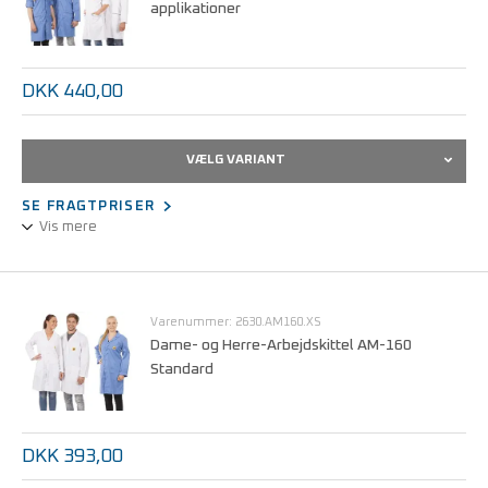
applikationer
Kan maskinvaskes ved 40°C.
Størrelser fra S - 3XL.
DKK 440,00
VÆLG VARIANT
SE FRAGTPRISER
Vis mere
Unisex-udførelse.
3/4 design, langærmet (til opsmøgning).
Statisk dissipativt stof.
Varenummer: 2630.AM160.XS
Trykknaplukning, skjult.
Dame- og Herre-Arbejdskittel AM-160
Standard
Kan maskinvaskes ved 60°C.
Størrelser fra S - 3XL.
DKK 393,00