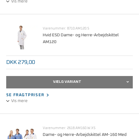
Vis mere
Unisex-udførelse.
3/4 design, langærmet.
Statisk dissipativt stof.
Varenummer: 8710.AM120.S
Trykknaplukning, skjult.
Hvid ESD Dame- og Herre-Arbejdskittel
AM120
Kan maskinvaskes ved 60°C.
Størrelser fra XS - 5XL.
DKK 279,00
VÆLG VARIANT
SE FRAGTPRISER
Vis mere
Unisex-udførelse.
3/4 design, langærmet.
Statisk dissipativt stof.
Varenummer: 2618.AM160.W.XS
Let og behagelig at bære.
Dame- og Herre-Arbejdskittel AM-160 Med
Trykknaplukning, skjult.