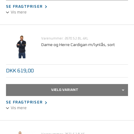
SE FRAGTPRISER
Vis mere
Unisex-udførelse.
1/2 design, Langærmet.
Statisk dissipativt bomuldsstof.
Varenummer: 2670.SJ.BL.4XL
Kan maskinvaskes ved 40°C.
Dame og Herre Cardigan m/lynlås, sort
Størrelser fra S - 5XL.
DKK 619,00
VÆLG VARIANT
SE FRAGTPRISER
Vis mere
Unisex-udførelse.
1/2 design, langærmet.
Med gennemgående lynlås.