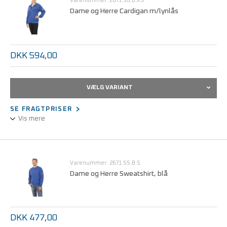
Varenummer: 2671.SJ.B.XS
Statisk dissipativt stof.
Dame og Herre Cardigan m/lynlås
Kan maskinvaskes ved 40°C.
Størrelser fra XS - 5XL.
DKK 594,00
VÆLG VARIANT
SE FRAGTPRISER
Vis mere
Unisex-udførelse med lynlås.
1/2 design, langærmet.
Statisk dissipativt stof.
Varenummer: 2671.SS.B.S
Let, åndbar og behagelig at bære.
Dame og Herre Sweatshirt, blå
Kan maskinvaskes ved 40°C.
Størrelser fra XS - 5XL.
DKK 477,00