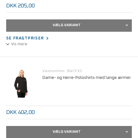
DKK 205,00
VÆLG VARIANT
SE FRAGTPRISER
Vis mere
Unisex-udførelse med V-hals.
Statisk dissipativt bomuldsstof.
Let, åndbar og behagelig at bære.
Varenummer: 2647.P.XS
Kan maskinvaskes ved 40°C.
Dame- og Herre-Poloshirts med lange ærmer
Størrelser fra XS - 5XL.
DKK 402,00
VÆLG VARIANT