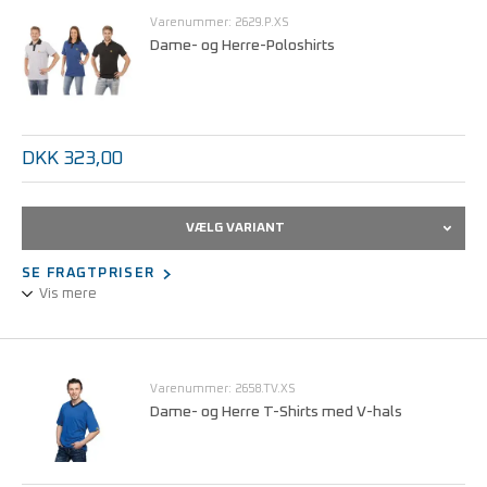
Let, åndbar og behagelig at bære.
Varenummer: 2629.P.XS
Kan maskinvaskes ved 40°C.
Dame- og Herre-Poloshirts
Størrelser fra XS - 5XL.
DKK 323,00
VÆLG VARIANT
SE FRAGTPRISER
Vis mere
Unisex-udførelse.
1/2 design, kortærmet.
Statisk dissipativt bomuldsstof.
Varenummer: 2658.TV.XS
Kan maskinvaskes ved 40°C.
Dame- og Herre T-Shirts med V-hals
Størrelser fra XS - 5XL.