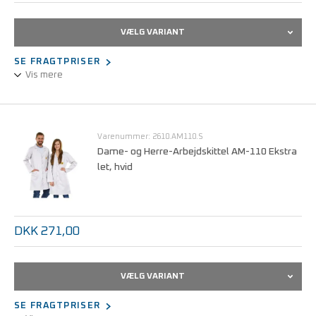
VÆLG VARIANT
SE FRAGTPRISER
Vis mere
Unisex-udførelse.
1/2 design, langærmet.
Statisk dissipativt stof.
Varenummer: 2610.AM110.S
Let, åndbar og behagelig at bære.
Dame- og Herre-Arbejdskittel AM-110 Ekstra
let, hvid
Kan maskinvaskes ved 40°C.
Størrelser fra S - 3XL.
DKK 271,00
VÆLG VARIANT
SE FRAGTPRISER