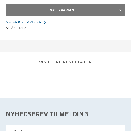
VÆLG VARIANT
SE FRAGTPRISER
Vis mere
Unisex-udførelse.
3/4 design, langærmet.
Statisk dissipativt stof.
Trykknaplukning, skjult.
VIS FLERE RESULTATER
Kan maskinvaskes ved 60°C.
Størrelser fra XS - 5XL.
NYHEDSBREV TILMELDING