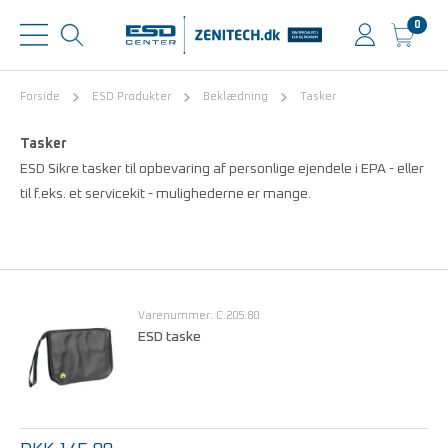
0
Forside
ESD Produkter
Beklædning
Tasker
Tasker
ESD Sikre tasker til opbevaring af personlige ejendele i EPA - eller
til f.eks. et servicekit - mulighederne er mange.
Varenummer: C.205.80
ESD taske