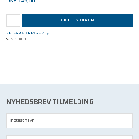
DKK 145,00
LÆG I KURVEN
SE FRAGTPRISER
Vis mere
ESD-'toilettaske' til opbevaring af personlige ejendele i EPA
området.
Tasken indkapsler på samme måde som en ESD-kittel, så selv
problematiske materialer er uden betydning.
NYHEDSBREV TILMELDING