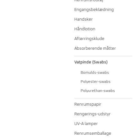
Renrumsfodtøj
Engangsbeklædning
Handsker
Håndlotion
Aftørringsklude
Absorberende måtter
Vatpinde (Swabs)
Bomulds-swabs
Polyester-swabs
Polyurethan-swabs
Renrumspapir
Rengørings-udstyr
UV-A lamper
Renrumsemballage