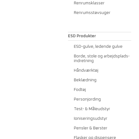
Renrumsklasser
Renrumsstøvsuger
ESD Produkter
ESD-gulve, ledende gulve
Borde, stole og arbejdsplads-
indretning
Håndværktøj
Beklædning
Fodtøj
Personjording
Test- & Måleudstyr
Ioniseringsudstyr
Pensler & Børster
Flasker og dispensere