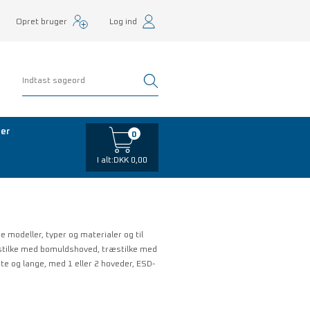
Opret bruger
Log ind
er
0
I alt:
DKK 0,00
 modeller, typer og materialer og til
æstilke med bomuldshoved, træstilke med
e og lange, med 1 eller 2 hoveder, ESD-