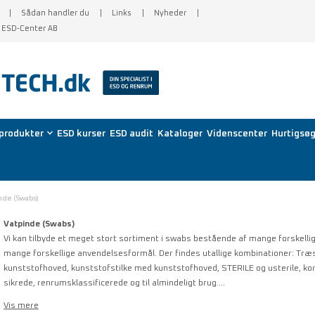
Sådan handler du
Links
Nyheder
f ESD-Center AB
produkter
ESD kurser
ESD audit
Kataloger
Videnscenter
Hurtigsøg
nde (Swabs)
Vatpinde (Swabs)
Vi kan tilbyde et meget stort sortiment i swabs bestående af mange forskellige
mange forskellige anvendelsesformål. Der findes utallige kombinationer: Tr
kunststofhoved, kunststofstilke med kunststofhoved, STERILE og usterile, kort
sikrede, renrumsklassificerede og til almindeligt brug.…
Vis mere