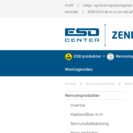
Profil
Salgs- og leveringsbetingelser
Kontakt
ZENITECH.dk er nu en del a
ESD produkter
Renrums
Montagevideo
Forside
Renrumsprodukter
Vatpi
Renrumsprodukter
Inventar
Klæbemåtter m.m
Renrumsbeklædning