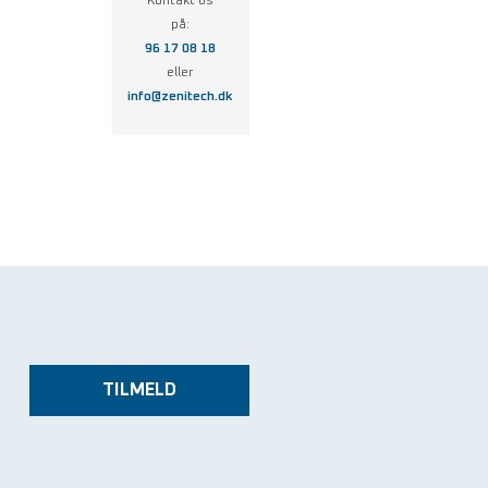
Kontakt os
på:
96 17 08 18
eller
info@zenitech.dk
TILMELD