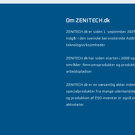
Om ZENITECH.dk
ZENITECH.dk er siden 1. september 2025
indgår i den svenske børsnoterede Add
teknologivirksomheder.
ZENITECH.dk har siden starten i 2008 spe
områder: Renrumsprodukter og produkter 
arbejdspladser.
ZENITECH.dk er en væsentlig aktør inde
specialprodukter fra mange udenlandsk
og produktion af ESD-inventar er også en
aktiviteter.