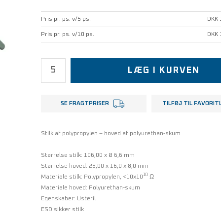
Pris pr. ps. v/5 ps.
DKK 
Pris pr. ps. v/10 ps.
DKK 
LÆG I KURVEN
SE FRAGTPRISER
TILFØJ TIL FAVORIT
Stilk af polypropylen – hoved af polyurethan-skum
Størrelse stilk: 106,00 x Ø 6,6 mm
Størrelse hoved: 25,00 x 16,0 x 8,0 mm
10
Materiale stilk: Polypropylen, <10x10
Ω
Materiale hoved: Polyurethan-skum
Egenskaber: Usteril
ESD sikker stilk