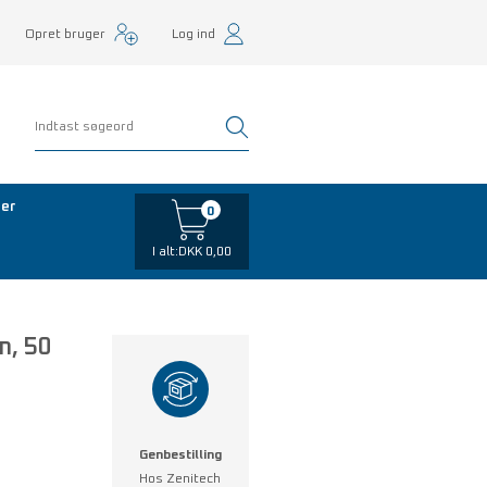
Opret bruger
Log ind
er
0
I alt:
DKK 0,00
m, 50
Genbestilling
Hos Zenitech