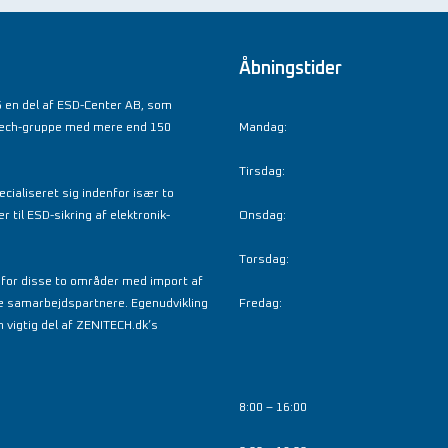
Åbningstider
 en del af ESD-Center AB, som
tech-gruppe med mere end 150
Mandag:
Tirsdag:
cialiseret sig indenfor især to
til ESD-sikring af elektronik-
Onsdag:
Torsdag:
nfor disse to områder med import af
e samarbejdspartnere. Egenudvikling
Fredag:
 vigtig del af ZENITECH.dk’s
8:00 – 16:00