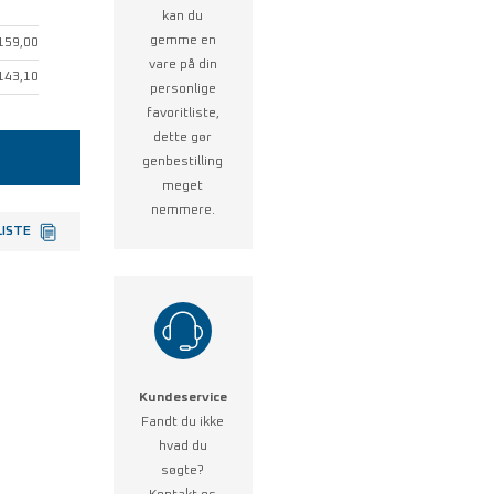
kan du
gemme en
159,00
vare på din
143,10
personlige
favoritliste,
dette gør
genbestilling
meget
nemmere.
LISTE
Kundeservice
Fandt du ikke
hvad du
søgte?