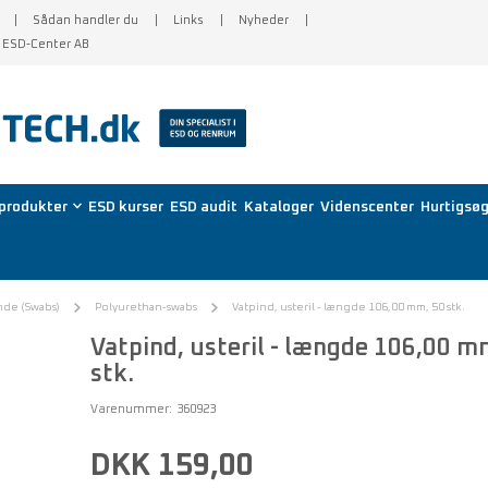
Sådan handler du
Links
Nyheder
f ESD-Center AB
produkter
ESD kurser
ESD audit
Kataloger
Videnscenter
Hurtigsøg
nde (Swabs)
Polyurethan-swabs
Vatpind, usteril - længde 106,00 mm, 50 stk.
Vatpind, usteril - længde 106,00 m
stk.
Varenummer:
360923
DKK 159,00