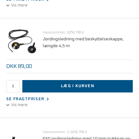
Vis mere
10 mm trykknap/4 mm ringkabelsko, 1 MOhm
sikkerhedsmodstand.
Denne type med beskyttelseskappe er særlig velegnet til
Varenummer: 2250.790.2
anvendelse sammen med gulvmåtter.
Jordingsledning med beskyttelseskappe,
længde 4,5 m
DKK 89,00
LÆG I KURVEN
SE FRAGTPRISER
Vis mere
10 mm trykknap/4 mm ringkabelsko, 1 MOhm sikkerhedsmodstand
Varenummer: Z.2250.758.2
ESD jordingsledning med 10 mm trykknap og