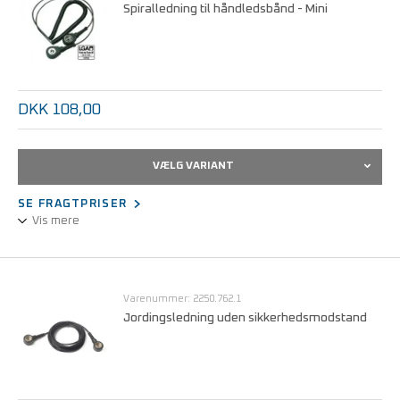
Spiralledning til håndledsbånd - Mini
DKK 108,00
VÆLG VARIANT
SE FRAGTPRISER
Vis mere
Ultralet og højelastisk.
Tilslutning til jord med 10mm trykknap, eller 4mm bananstik.
Varenummer: 2250.762.1
Jordingsledning uden sikkerhedsmodstand