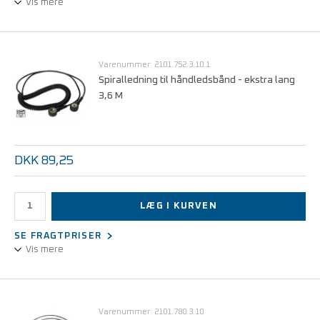
Vis mere
Højelastisk, 2,4 m længde. Tilslutning til jord med 10mm trykknap,
eller 4mm bananstik/bøsning.
Varenummer: 2101.752.3.10.1
Spiralledning til håndledsbånd - ekstra lang
3,6 M
DKK 89,25
LÆG I KURVEN
SE FRAGTPRISER
Vis mere
Højelastisk, 3,6 m længde.
Varenummer: 2101.780.3.10