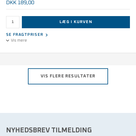
DKK 189,00
LÆG I KURVEN
SE FRAGTPRISER
Vis mere
Jordingsledning til tilslutning af f.eks. ESD-borde. Med denne
ledning tilsluttes den centrale jordingsteminal på bordet helt
enkelt med en jordet stikkontakt. Øvrigt udstyr på bordet, som
ønskes jordforbundet, tilsluttes jordingeterminalen.
VIS FLERE RESULTATER
3 m ledning med 4 mm øje og stikprop.
Uden sikkerhedsmodstand.
NYHEDSBREV TILMELDING