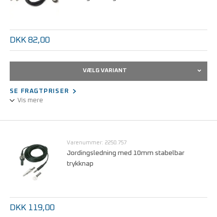
DKK 82,00
VÆLG VARIANT
SE FRAGTPRISER
Vis mere
Jordingsledning til tilslutning af f.eks. bord og gulvmåtter.
Med indbygget 1MΩ sikkerhedsmodstand
Varenummer: 2250.757
Jordingsledning med 10mm stabelbar
trykknap
DKK 119,00