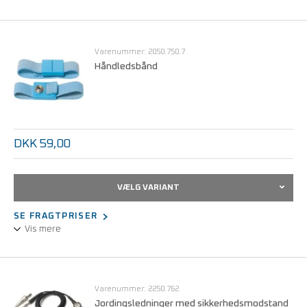
Metalhåndledsbånd, justerbart - anti-allergifremkaldende.
Elastisk. Yderside i sort epoxy, inderside i rustfrit stål.
Varenummer: 2050.750.7
Håndledsbånd
DKK 59,00
VÆLG VARIANT
SE FRAGTPRISER
Vis mere
Indstilleligt stofhåndledsbånd.
Varenummer: 2250.762
Anti-allergifremkaldende
Jordingsledninger med sikkerhedsmodstand