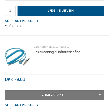
LÆG I KURVEN
SE FRAGTPRISER
Vis mere
Jordingsledning til tilslutning af f.eks. bord og gulvmåtter.
Med indbygget 1MΩ sikkerhedsmodstand
Varenummer: 2100.752.3.10
Spiralledning til håndledsbånd
DKK 79,00
VÆLG VARIANT
SE FRAGTPRISER