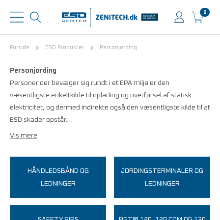
0
Forside
ESD Produkter
Personjording
Personjording
Personer der bevæger sig rundt i et EPA miljø er den
væsentligste enkeltkilde til oplading og overførsel af statisk
elektricitet, og dermed indirekte også den væsentligste kilde til at
ESD skader opstår.…
Vis mere
HÅNDLEDSBÅND OG
JORDINGSTERMINALER OG
LEDNINGER
LEDNINGER
SAFETY PIPS
PGT® 120, 120.COM OG 130