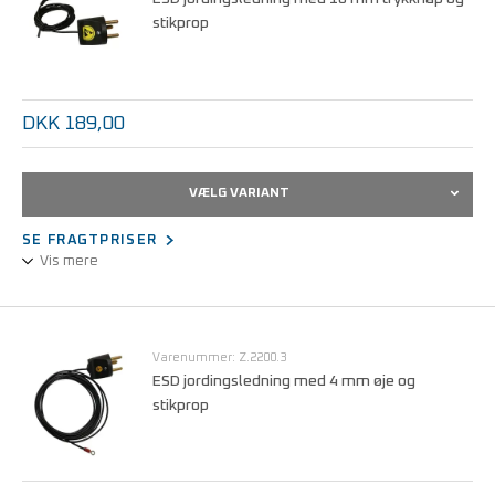
stikprop
DKK 189,00
VÆLG VARIANT
SE FRAGTPRISER
Vis mere
Jordingsledning til tilslutning af f.eks. bord og gulvmåtter.
Med indbygget 1MΩ sikkerhedsmodstand.
10 mm tryknap og stikprop.
Varenummer: Z.2200.3
ESD jordingsledning med 4 mm øje og
stikprop