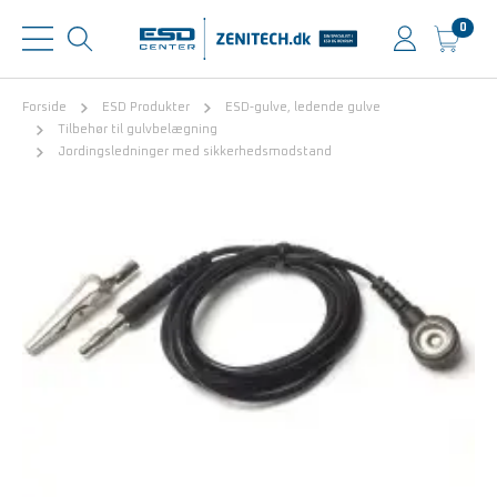
0
Forside
ESD Produkter
ESD-gulve, ledende gulve
Tilbehør til gulvbelægning
Jordingsledninger med sikkerhedsmodstand