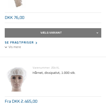
DKK 76,00
VÆLG VARIANT
SE FRAGTPRISER
Vis mere
TEGERA® 825A - antistatiske engangshandsker, vinyl
Fås i Str. S, M, L, XL, 2XL
Varenummer: 204-XL
Hårnet, dissipativt, 1.000 stk.
Fra DKK 2.465,00