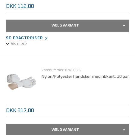
DKK 112,00
VÆLG VARIANT
SE FRAGTPRISER
Vis mere
Polyesterhandske, anti-allergifremkaldende.
Statisk dissipativ.
PVC-dupper i håndfladen.
Varenummer: 8745.CG.S
Nylon/Polyester handsker med ribkant, 10 par
Størrelser fra S - XL
DKK 317,00
VÆLG VARIANT