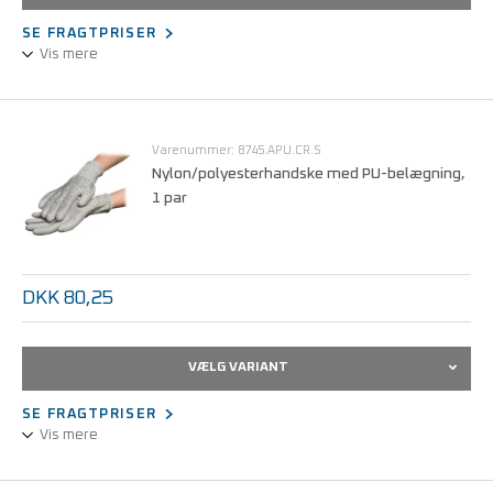
SE FRAGTPRISER
Vis mere
Nylon/polyester-kombination.
Statisk dissipativ.
PU-belægning i håndfladen.
Varenummer: 8745.APU.CR.S
Ribkant farvekodet for størrelse.
Nylon/polyesterhandske med PU-belægning,
1 par
Størrelser fra S - XL.
Pose med 10 par.
DKK 80,25
VÆLG VARIANT
SE FRAGTPRISER
Vis mere
Nylon/polyester kombination.