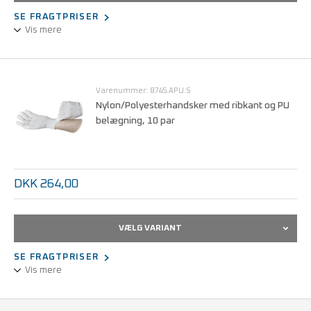
SE FRAGTPRISER
Vis mere
Nylon/polyester-kombination.
Statisk dissipativ.
Med ribkant.
Varenummer: 8745.APU.S
Nylon/Polyesterhandsker med ribkant og PU
belægning, 10 par
Størrelser fra S - L.
DKK 264,00
VÆLG VARIANT
SE FRAGTPRISER
Vis mere
Nylon/polyester-kombination.
Statisk dissipativ.