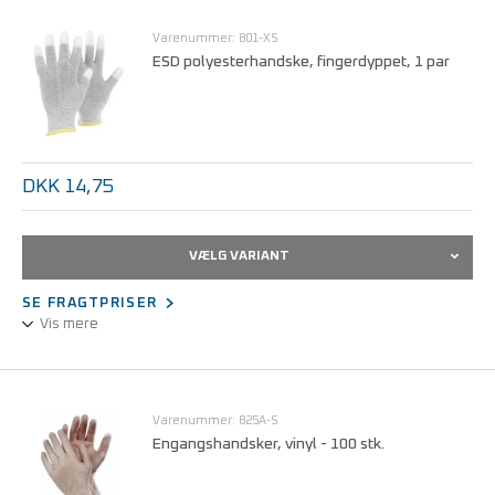
Statisk dissipativ.
PU-belægning i håndfladen med snitbeskyttelse niveau 3 jf.
Varenummer: 801-XS
EN388.
ESD polyesterhandske, fingerdyppet, 1 par
Ribkant farvekodet for størrelse.
Størrelser fra S - 2XL.
DKK 14,75
VÆLG VARIANT
SE FRAGTPRISER
Vis mere
TEGERA® 801 ESD-handske, blød, glat og meget åndbar.
Fremstillet af fleksible materialer for god fingerspidsfølelse.
Varenummer: 825A-S
Engangshandsker, vinyl - 100 stk.