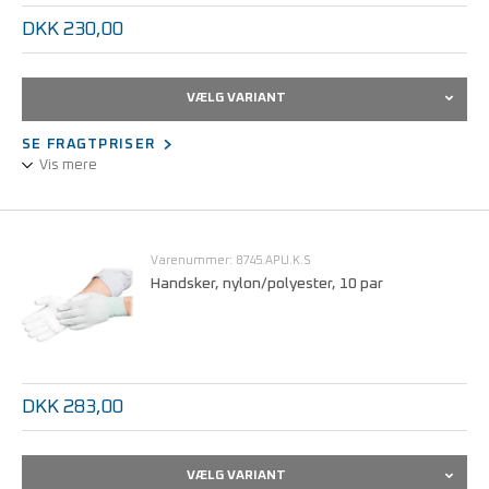
DKK 230,00
VÆLG VARIANT
SE FRAGTPRISER
Vis mere
Nylon/polyesterhandske med ribkant.
Statisk dissipativ.
Varenummer: 8745.APU.K.S
Handsker, nylon/polyester, 10 par
Størrelser fra S - XL.
Pose med 10 par.
DKK 283,00
VÆLG VARIANT