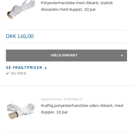
Polyesterhandske med ribkant, statisk
dissipativ med dupper, 10 par
DKK 145,00
VÆLG VARIANT
SE FRAGTPRISER
Vis mere
Polyesterhandske, anti-allergifremkaldende.
Statisk dissipativ.
PVC-dupper i håndfladen.
Varenummer: 8745.0401.S
Med ribkant.
Kraftig polyesterhandske uden ribkant, med
dupper, 10 par
Størrelser fra S - XL.