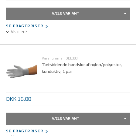
VÆLG VARIANT
SE FRAGTPRISER
Vis mere
Hårnet, hvid med indsyet elastikkant, latexfri
Karton á 1.000 stk.
Varenummer: DEL300
Tætsiddende handske af nylon/polyester,
Pris pr. stk. v/1 stk.
DKK 2.595,00
konduktiv, 1 par
Pris pr. stk. v/5 stk.
DKK 2.465,00
DKK 16,00
VÆLG VARIANT
SE FRAGTPRISER