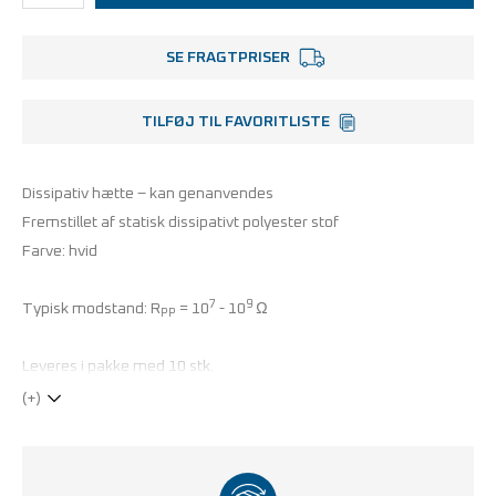
SE FRAGTPRISER
TILFØJ TIL FAVORITLISTE
Dissipativ hætte – kan genanvendes
Fremstillet af statisk dissipativt polyester stof
Farve: hvid
7
9
Typisk modstand: R
= 10
- 10
Ω
PP
Leveres i pakke med 10 stk.
(+)