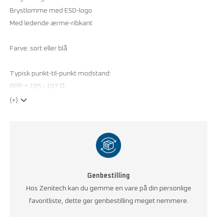
Brystlomme med ESD-logo
Med ledende ærme-ribkant
Farve: sort eller blå
Typisk punkt-til-punkt modstand:
RPP = 105 - 107 Ω
(+)
Genbestilling
Hos Zenitech kan du gemme en vare på din personlige
favoritliste, dette gør genbestilling meget nemmere.