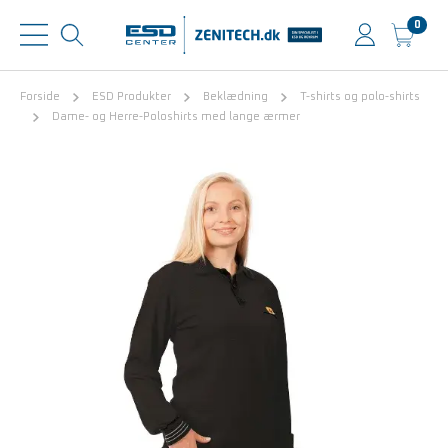
0
Forside
ESD Produkter
Beklædning
T-shirts og polo-shirts
Dame- og Herre-Poloshirts med lange ærmer