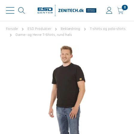
0
Forside
ESD Produkter
Beklædning
T-shirts og polo-shirts
Dame- og Herre T-Shirts, rund hals