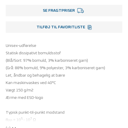
SE FRAGTPRISER
TILFØJ TIL FAVORITLISTE
Unisex-udførelse
Statisk dissipativt bomuldsstof
(Blå/Sort: 97% bomuld, 3% karboniseret garn)
(Grå: 88% bomuld, 9% polyester, 3% karboniseret garn)
Let, åndbar og behagelig at bære
Kan maskinvaskes ved 40°C
Vægt 150 g/m2
Ærme med ESD-logo
Typisk punkt-til-punkt modstand
5
7
R
= 10
- 10
Ω
PP