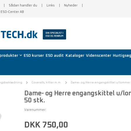
Sådan handler du
Links
Nyheder
f ESD-Center AB
produkter
ESD kurser
ESD audit
Kataloger
Videnscenter
Hurtigsøg
ngsbeklædning
Coveralls, kitler m.m.
Dame- og Herre engangskittel u/lommer -
Dame- og Herre engangskittel u/lo
50 stk.
Varenummer:
DKK 750,00