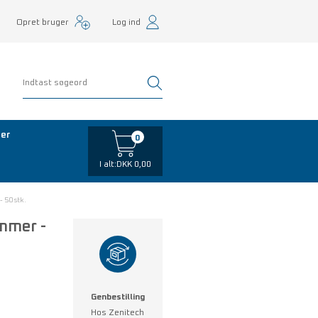
Opret bruger
Log ind
er
0
I alt:
DKK 0,00
 50 stk.
mmer -
Genbestilling
Hos Zenitech