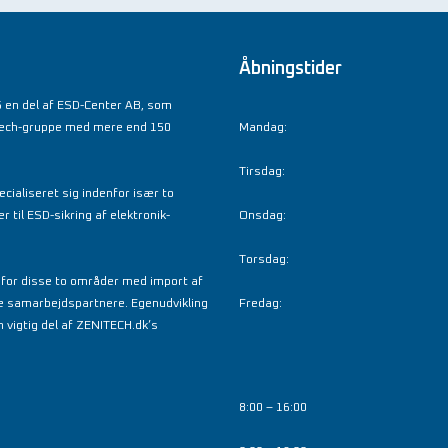
Åbningstider
 en del af ESD-Center AB, som
tech-gruppe med mere end 150
Mandag:
Tirsdag:
cialiseret sig indenfor især to
til ESD-sikring af elektronik-
Onsdag:
Torsdag:
nfor disse to områder med import af
e samarbejdspartnere. Egenudvikling
Fredag:
 vigtig del af ZENITECH.dk’s
8:00 – 16:00