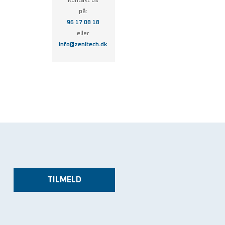
Kontakt os
på:
96 17 08 18
eller
info@zenitech.dk
TILMELD