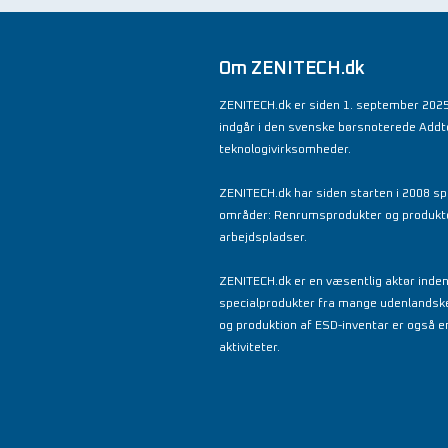
Om ZENITECH.dk
ZENITECH.dk er siden 1. september 2025
indgår i den svenske børsnoterede Add
teknologivirksomheder.
ZENITECH.dk har siden starten i 2008 spe
områder: Renrumsprodukter og produkter 
arbejdspladser.
ZENITECH.dk er en væsentlig aktør inde
specialprodukter fra mange udenlandsk
og produktion af ESD-inventar er også en
aktiviteter.