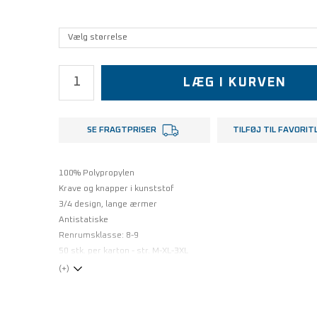
LÆG I KURVEN
SE FRAGTPRISER
TILFØJ TIL FAVORIT
100% Polypropylen
Krave og knapper i kunststof
3/4 design, lange ærmer
Antistatiske
Renrumsklasse: 8-9
50 stk. per karton - str. M-XL-3XL
(+)