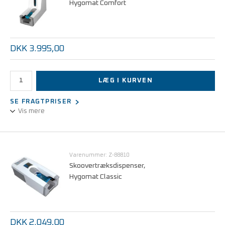
Hygomat Comfort
DKK 3.995,00
LÆG I KURVEN
SE FRAGTPRISER
Vis mere
Maskine til automatisk påføring af skoovertræk.
Med plads til 220 skoovertræk
Stik foden i - tag foden op - der er nu overtræk på!
Varenummer: Z-88810
Skoovertræksdispenser,
Hygomat Classic
DKK 2.049,00