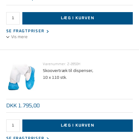
LÆG I KURVEN
SE FRAGTPRISER
Vis mere
Maskine til automatisk påføring af skoovertræk.
Med plads til 110 skoovertræk
Stik foden i - tag foden op - der er nu overtræk på!
Varenummer: Z-2850H
Skoovertræk til dispenser,
10 x 110 stk.
DKK 1.795,00
LÆG I KURVEN
SE FRAGTPRISER