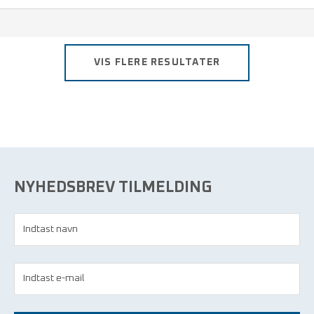
Den helt "traditionelle" type - fremstillet af blå, polyetylen, 0,04
mm
VIS FLERE RESULTATER
NYHEDSBREV TILMELDING