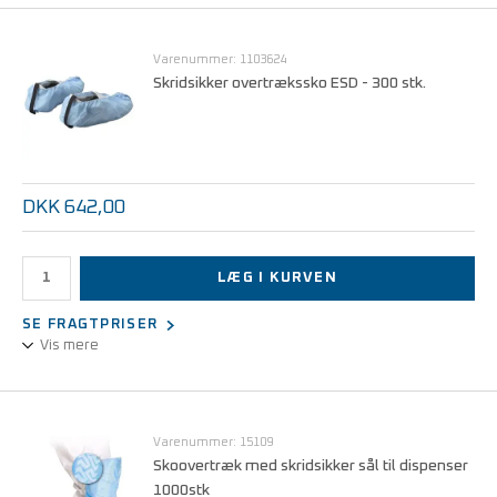
Overtræssko stor slidstyrke tåler stor belastning
Varenummer: 1103624
Skridsikker overtrækssko ESD - 300 stk.
DKK 642,00
LÆG I KURVEN
SE FRAGTPRISER
Vis mere
Overtrækssko skridsikker ESD
Varenummer: 15109
Skoovertræk med skridsikker sål til dispenser
1000stk