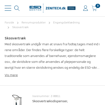
0
Forside
Renrumsprodukter
Engangsbeklædning
Skoovertræk
Skoovertræk
Med skoovertræk undgår man at snavs fra fodtøj tages med ind i
rene områder. Der findes flere forskellige typer: de helt
traditionelle som anvendes af børnehaver, ejendomsmæglere
osv., de skridsikre som ofte anvendes af plejepersonale og
iøvrigt hvor en større skridsikring ønskes og endelig de ESD-sikr…
Vis mere
Varenummer: Z-88811
Skoovertræksdispenser,