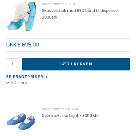
Anvendes i Hygomat Comfort og Hygomat Classic
Varenummer: 15110
Skoovertræk med ESD bånd til dispenser
1000stk
DKK 6.695,00
LÆG I KURVEN
SE FRAGTPRISER
Vis mere
Skoovertræk med ESD bånd, blå, 1000 stk.
Anvendes i Hygomat Comfort og Hygomat Classic
Varenummer: 1103601-B
Overtrækssko Light - 2000 stk.