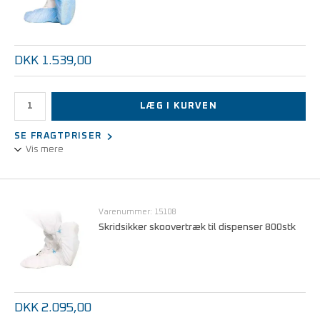
DKK 1.539,00
LÆG I KURVEN
SE FRAGTPRISER
Vis mere
Skridsikker sål på skoovertræk, blå, 1000 stk.
Anvendes i Hygomat Comfort og Hygomat Classic
Varenummer: 15108
Skridsikker skoovertræk til dispenser 800stk
DKK 2.095,00