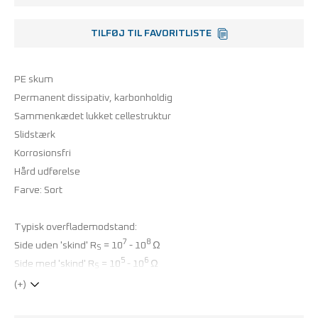
TILFØJ TIL FAVORITLISTE
PE skum
Permanent dissipativ, karbonholdig
Sammenkædet lukket cellestruktur
Slidstærk
Korrosionsfri
Hård udførelse
Farve: Sort
Typisk overflademodstand:
7
8
Side uden 'skind' R
= 10
- 10
Ω
S
5
6
Side med 'skind' R
= 10
- 10
Ω
S
(+)