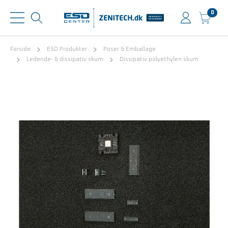
0
Forside
ESD Produkter
Poser & Emballage
Ledende- & dissipativ skum
Dissipativ polyethylen skum