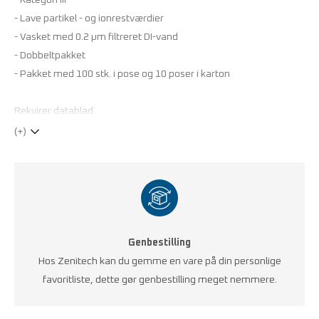
- Kategori III
- Lave partikel - og ionrestværdier
- Vasket med 0.2 µm filtreret DI-vand
- Dobbeltpakket
- Pakket med 100 stk. i pose og 10 poser i karton
Rekvirer datablad
(+)
Genbestilling
Hos Zenitech kan du gemme en vare på din personlige
favoritliste, dette gør genbestilling meget nemmere.