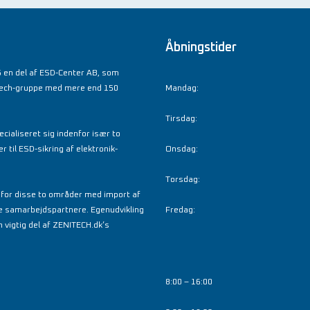
Åbningstider
 en del af ESD-Center AB, som
tech-gruppe med mere end 150
Mandag:
Tirsdag:
cialiseret sig indenfor især to
til ESD-sikring af elektronik-
Onsdag:
Torsdag:
nfor disse to områder med import af
e samarbejdspartnere. Egenudvikling
Fredag:
 vigtig del af ZENITECH.dk’s
8:00 – 16:00