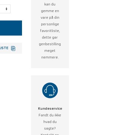
kan du
gemme en
vare på din
personlige
favoritliste,
dette gør
genbestilling
LISTE
meget
nemmere.
Kundeservice
Fandt du ikke
hvad du
søgte?