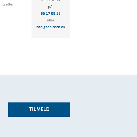
Kontakt os
ng eller
på:
96 17 08 18
eller
info@zenitech.dk
TILMELD