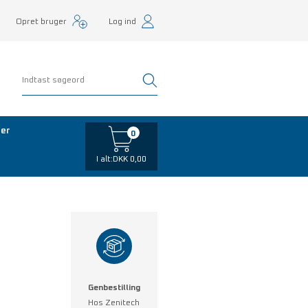
Opret bruger
Log ind
er
0
I alt:
DKK 0,00
Genbestilling
Hos Zenitech