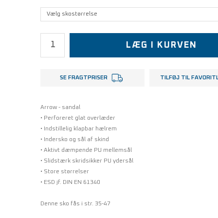
LÆG I KURVEN
SE FRAGTPRISER
TILFØJ TIL FAVORIT
Arrow - sandal
• Perforeret glat overlæder
• Indstillelig klapbar hælrem
• Indersko og sål af skind
• Aktivt dæmpende PU mellemsål
• Slidstærk skridsikker PU ydersål
• Store størrelser
• ESD jf. DIN EN 61340
Denne sko fås i str. 35-47