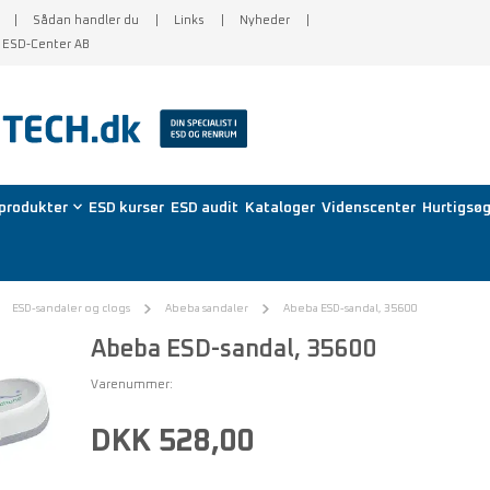
Sådan handler du
Links
Nyheder
f ESD-Center AB
produkter
ESD kurser
ESD audit
Kataloger
Videnscenter
Hurtigsøg
ESD-sandaler og clogs
Abeba sandaler
Abeba ESD-sandal, 35600
Abeba ESD-sandal, 35600
Varenummer:
DKK 528,00