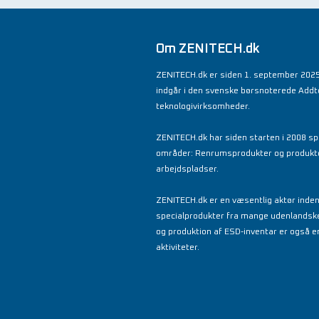
Om ZENITECH.dk
ZENITECH.dk er siden 1. september 2025
indgår i den svenske børsnoterede Add
teknologivirksomheder.
ZENITECH.dk har siden starten i 2008 spe
områder: Renrumsprodukter og produkter 
arbejdspladser.
ZENITECH.dk er en væsentlig aktør inde
specialprodukter fra mange udenlandsk
og produktion af ESD-inventar er også en
aktiviteter.