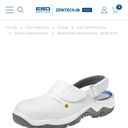
0
Forside
ESD Produkter
Fodtøj
ESD-sikkerhedssko
Abeba sikkerhedssko
Abeba ESD-sikkerhedssko, 32120/32125