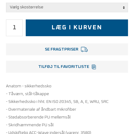
LÆG I KURVEN
SE FRAGTPRISER
TILFØJ TIL FAVORITLISTE
Anatom - sikkerhedssko
- Tåværn, stål-tåkappe
- Sikkerhedssko i hht. EN ISO 20345, SB, A, E, WRU, SRC
- Overmateriale af åndbart mikrofiber
- Stødabsorberende PU mellemsål
- Skridhæmmende PU sål
- Udskiftelig ACC-Wave indersål (varenr. 3580)