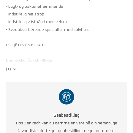
- Lugt- og bakteriehæmmende
- Indstillelig hælstrop
- Indstillelig vristbånd med velcro
- Svedabsorberende specialfor med sølvfibre
ESD jf. DIN EN 61340.
Denne sko fås i str. 36-52.
(+)
Genbestilling
Hos Zenitech kan du gemme en vare på din personlige
favoritliste, dette gør genbestilling meget nemmere.