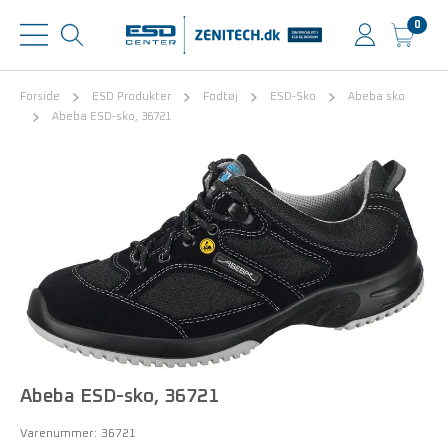
0
Forside
ESD Produkter
Fodtøj
ESD-Sko
Abeba sko
Abeba ESD-sko, 36721
Abeba ESD-sko, 36721
Varenummer:
36721