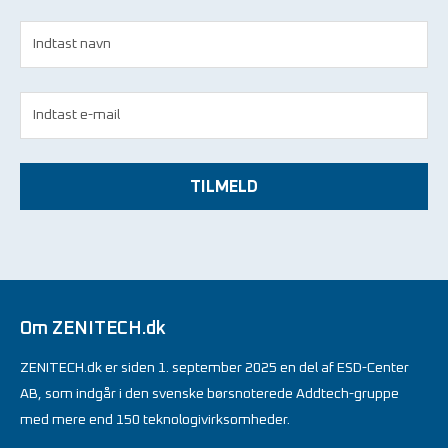
TILMELD
Om ZENITECH.dk
ZENITECH.dk er siden 1. september 2025 en del af ESD-Center
AB, som indgår i den svenske børsnoterede Addtech-gruppe
med mere end 150 teknologivirksomheder.