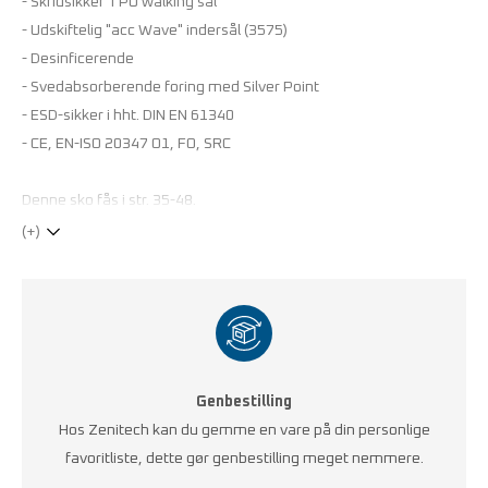
- Skridsikker TPU walking sål
- Udskiftelig "acc Wave" indersål (3575)
- Desinficerende
- Svedabsorberende foring med Silver Point
- ESD-sikker i hht. DIN EN 61340
- CE, EN-ISO 20347 O1, FO, SRC
Denne sko fås i str. 35-48.
(+)
Genbestilling
Hos Zenitech kan du gemme en vare på din personlige
favoritliste, dette gør genbestilling meget nemmere.