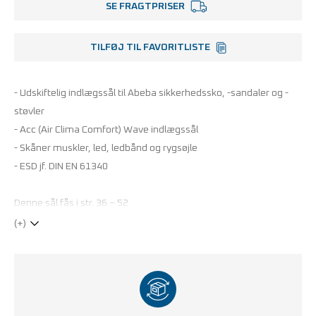
SE FRAGTPRISER
TILFØJ TIL FAVORITLISTE
- Udskiftelig indlægssål til Abeba sikkerhedssko, -sandaler og -
støvler
- Acc (Air Clima Comfort) Wave indlægssål
- Skåner muskler, led, ledbånd og rygsøjle
- ESD jf. DIN EN 61340
Denne sål fås i str. 36 – 52
(+)