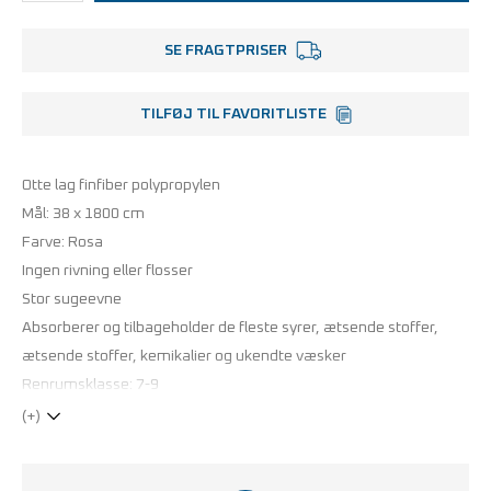
SE FRAGTPRISER
TILFØJ TIL FAVORITLISTE
Otte lag finfiber polypropylen
Mål: 38 x 1800 cm
Farve: Rosa
Ingen rivning eller flosser
Stor sugeevne
Absorberer og tilbageholder de fleste syrer, ætsende stoffer,
ætsende stoffer, kemikalier og ukendte væsker
Renrumsklasse: 7-9
(+)