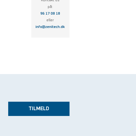
Kontakt os
på:
96 17 08 18
eller
info@zenitech.dk
TILMELD