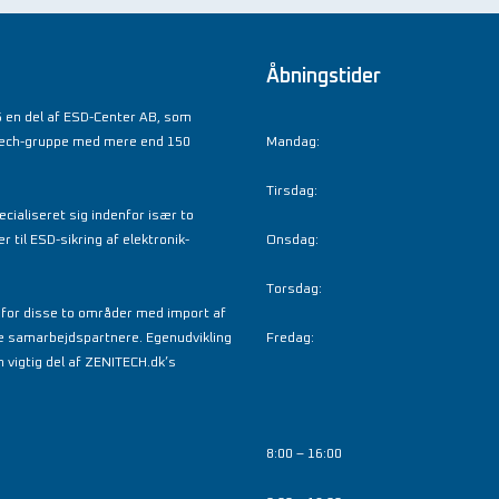
Åbningstider
 en del af ESD-Center AB, som
tech-gruppe med mere end 150
Mandag:
Tirsdag:
cialiseret sig indenfor især to
til ESD-sikring af elektronik-
Onsdag:
Torsdag:
nfor disse to områder med import af
e samarbejdspartnere. Egenudvikling
Fredag:
 vigtig del af ZENITECH.dk’s
8:00 – 16:00