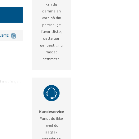
kan du
gemme en
vare på din
personlige
favoritliste,
LISTE
dette gør
genbestilling
meget
nemmere.
® medfølger.
Kundeservice
Fandt du ikke
hvad du
søgte?