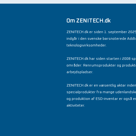
Om ZENITECH.dk
ZENITECH.dk er siden 1. september 2025
indgår i den svenske børsnoterede Add
teknologivirksomheder.
ZENITECH.dk har siden starten i 2008 spe
områder: Renrumsprodukter og produkter 
arbejdspladser.
ZENITECH.dk er en væsentlig aktør inde
specialprodukter fra mange udenlandsk
og produktion af ESD-inventar er også en
aktiviteter.