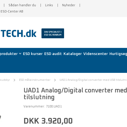
Sådan handler du
Links
Nyheder
f ESD-Center AB
produkter
ESD kurser
ESD audit
Kataloger
Videnscenter
Hurtigsøg
eudstyr
ESD måleinstrumenter
UAD1 Analog/Digital converter med USB tilslutn
UAD1 Analog/Digital converter me
tilslutning
Varenummer:
7100.UAD1
DKK 3.920,00