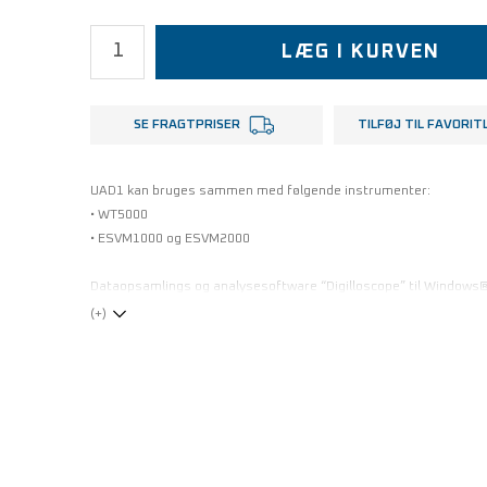
LÆG I KURVEN
SE FRAGTPRISER
TILFØJ TIL FAVORIT
UAD1 kan bruges sammen med følgende instrumenter:
• WT5000
• ESVM1000 og ESVM2000
Dataopsamlings og analysesoftware “Digilloscope” til Windows
(+)