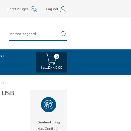
Opret bruger
Log ind
er
0
I alt:
DKK 0,00
ing
d USB
Genbestilling
Hos Zenitech