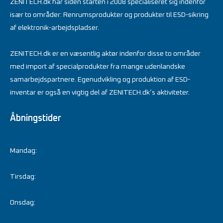
ZENITECH.dk har siden starten i 2008 specialiseret sig indenfor
især to områder: Renrumsprodukter og produkter til ESD-sikring
af elektronik-arbejdspladser.
ZENITECH.dk er en væsentlig aktør indenfor disse to områder
med import af specialprodukter fra mange udenlandske
samarbejdspartnere. Egenudvikling og produktion af ESD-
inventar er også en vigtig del af ZENITECH.dk’s aktiviteter.
Åbningstider
Mandag:
Tirsdag:
Onsdag: