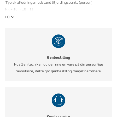
Typisk afledningsmodstand til jordingspunkt (person)
9
10
R
= 10
- 10
Ω
G
(+)
Genbestilling
Hos Zenitech kan du gemme en vare på din personlige
favoritliste, dette gør genbestilling meget nemmere.
Kundeservice