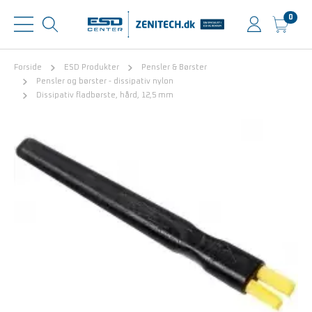
0
Forside
ESD Produkter
Pensler & Børster
Pensler og børster - dissipativ nylon
Dissipativ fladbørste, hård, 12,5 mm