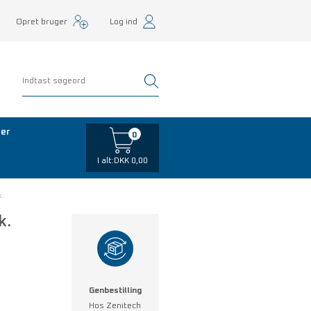
Opret bruger
Log ind
er
0
I alt:
DKK 0,00
k.
k.
Genbestilling
Hos Zenitech