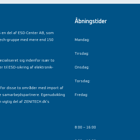
Åbningstider
 en del af ESD-Center AB, som
tech-gruppe med mere end 150
Mandag:
Tirsdag:
cialiseret sig indenfor især to
til ESD-sikring af elektronik-
Onsdag:
Torsdag:
nfor disse to områder med import af
e samarbejdspartnere. Egenudvikling
Fredag:
 vigtig del af ZENITECH.dk’s
8:00 – 16:00