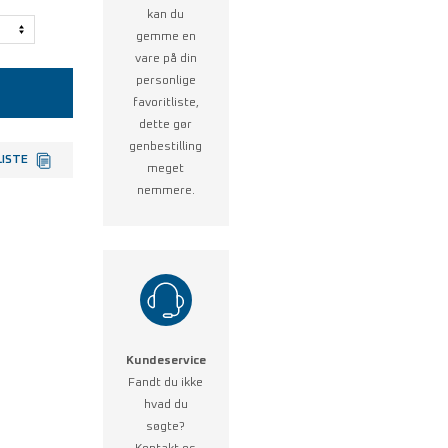
kan du
gemme en
vare på din
personlige
favoritliste,
dette gør
genbestilling
LISTE
meget
nemmere.
Kundeservice
Fandt du ikke
hvad du
søgte?