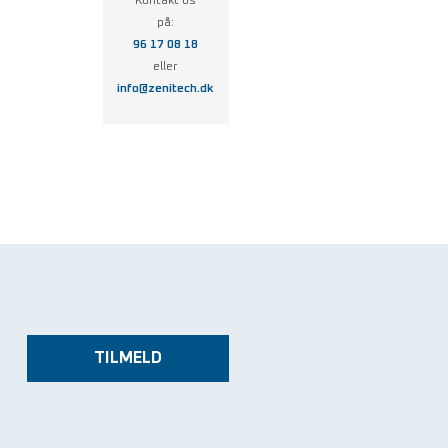
Kontakt os
på:
96 17 08 18
eller
info@zenitech.dk
TILMELD