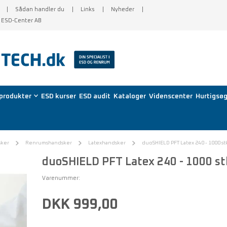
Sådan handler du
Links
Nyheder
f ESD-Center AB
produkter
ESD kurser
ESD audit
Kataloger
Videnscenter
Hurtigsøg
sker
Renrumshandsker
Latexhandsker
duoSHIELD PFT Latex 240 - 1000 st
duoSHIELD PFT Latex 240 - 1000 st
Varenummer:
DKK 999,00