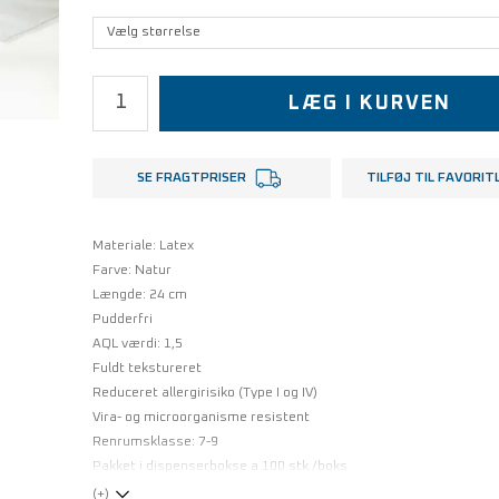
LÆG I KURVEN
SE FRAGTPRISER
TILFØJ TIL FAVORIT
Materiale: Latex
Farve: Natur
Længde: 24 cm
Pudderfri
AQL værdi: 1,5
Fuldt tekstureret
Reduceret allergirisiko (Type I og IV)
Vira- og microorganisme resistent
Renrumsklasse: 7-9
Pakket i dispenserbokse a 100 stk./boks
(+)