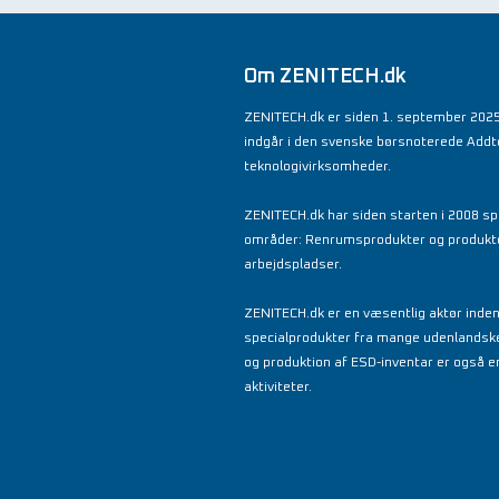
Om ZENITECH.dk
ZENITECH.dk er siden 1. september 2025
indgår i den svenske børsnoterede Add
teknologivirksomheder.
ZENITECH.dk har siden starten i 2008 spe
områder: Renrumsprodukter og produkter 
arbejdspladser.
ZENITECH.dk er en væsentlig aktør inde
specialprodukter fra mange udenlandsk
og produktion af ESD-inventar er også en
aktiviteter.