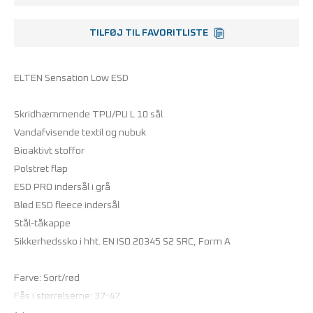
TILFØJ TIL FAVORITLISTE
ELTEN Sensation Low ESD
Skridhæmmende TPU/PU L 10 sål
Vandafvisende textil og nubuk
Bioaktivt stoffor
Polstret flap
ESD PRO indersål i grå
Blød ESD fleece indersål
Stål-tåkappe
Sikkerhedssko i hht. EN ISO 20345 S2 SRC, Form A
Farve: Sort/rød
Fås i størrelserne: 37-47