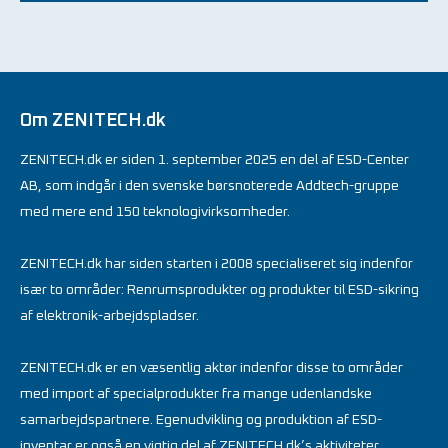
Om ZENITECH.dk
ZENITECH.dk er siden 1. september 2025 en del af ESD-Center
AB, som indgår i den svenske børsnoterede Addtech-gruppe
med mere end 150 teknologivirksomheder.
ZENITECH.dk har siden starten i 2008 specialiseret sig indenfor
især to områder: Renrumsprodukter og produkter til ESD-sikring
af elektronik-arbejdspladser.
ZENITECH.dk er en væsentlig aktør indenfor disse to områder
med import af specialprodukter fra mange udenlandske
samarbejdspartnere. Egenudvikling og produktion af ESD-
inventar er også en vigtig del af ZENITECH.dk’s aktiviteter.