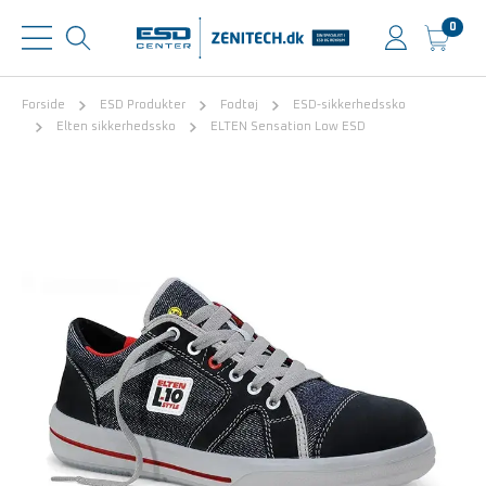
0
Forside
ESD Produkter
Fodtøj
ESD-sikkerhedssko
Elten sikkerhedssko
ELTEN Sensation Low ESD