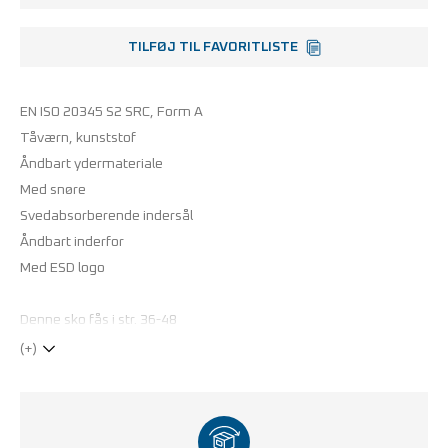
TILFØJ TIL FAVORITLISTE
EN ISO 20345 S2 SRC, Form A
Tåværn, kunststof
Åndbart ydermateriale
Med snøre
Svedabsorberende indersål
Åndbart inderfor
Med ESD logo
Denne sko fås i str. 36-48
(+)