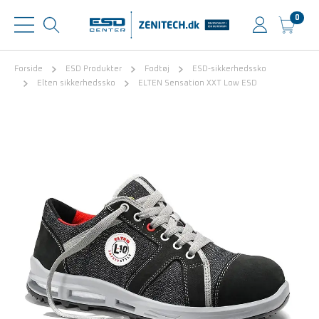
0
Forside
ESD Produkter
Fodtøj
ESD-sikkerhedssko
Elten sikkerhedssko
ELTEN Sensation XXT Low ESD