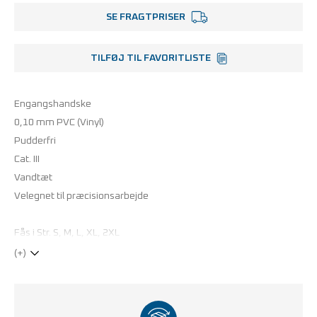
SE FRAGTPRISER
TILFØJ TIL FAVORITLISTE
Engangshandske
0,10 mm PVC (Vinyl)
Pudderfri
Cat. III
Vandtæt
Velegnet til præcisionsarbejde
Fås i Str. S, M, L, XL, 2XL
(+)