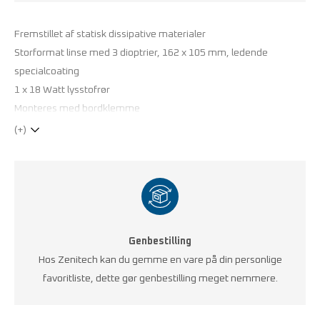
Fremstillet af statisk dissipative materialer
Storformat linse med 3 dioptrier, 162 x 105 mm, ledende
specialcoating
1 x 18 Watt lysstofrør
Monteres med bordklemme
(+)
Genbestilling
Hos Zenitech kan du gemme en vare på din personlige
favoritliste, dette gør genbestilling meget nemmere.