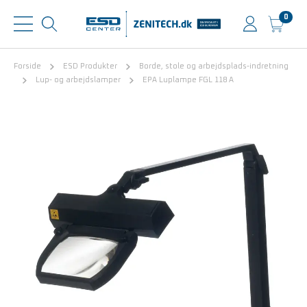
0
Forside
ESD Produkter
Borde, stole og arbejdsplads-indretning
Lup- og arbejdslamper
EPA Luplampe FGL 118 A