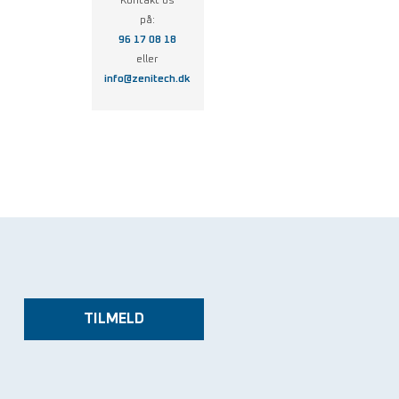
Kontakt os
på:
96 17 08 18
eller
info@zenitech.dk
TILMELD