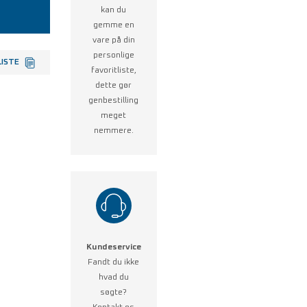
kan du
gemme en
vare på din
personlige
LISTE
favoritliste,
dette gør
genbestilling
meget
nemmere.
Kundeservice
Fandt du ikke
hvad du
søgte?