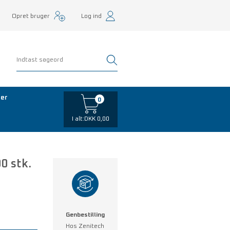
Opret bruger
Log ind
er
0
I alt:
DKK 0,00
0 stk.
Genbestilling
Hos Zenitech