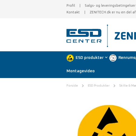
Profil
Salgs- og leveringsbetingelser
Kontakt
ZENITECH.dk er nu en del a
ESD produkter
Renrums
Montagevideo
Forside
ESD Produkter
Skilte & M