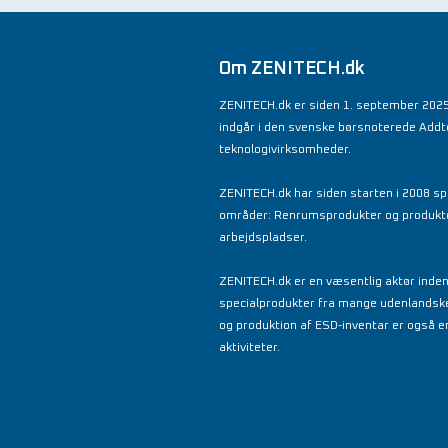
Om ZENITECH.dk
ZENITECH.dk er siden 1. september 2025
indgår i den svenske børsnoterede Add
teknologivirksomheder.
ZENITECH.dk har siden starten i 2008 spe
områder: Renrumsprodukter og produkter 
arbejdspladser.
ZENITECH.dk er en væsentlig aktør inde
specialprodukter fra mange udenlandsk
og produktion af ESD-inventar er også en
aktiviteter.