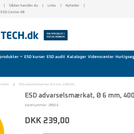
Sådan handler du
Links
Nyheder
f ESD-Center AB
produkter
ESD kurser
ESD audit
Kataloger
Videnscenter
Hurtigsøg
ærkater
ESD advarselsmærkat, Ø 6 mm, 4000 stk.
ESD advarselsmærkat, Ø 6 mm, 400
Varenummer:
2850.6
DKK 239,00