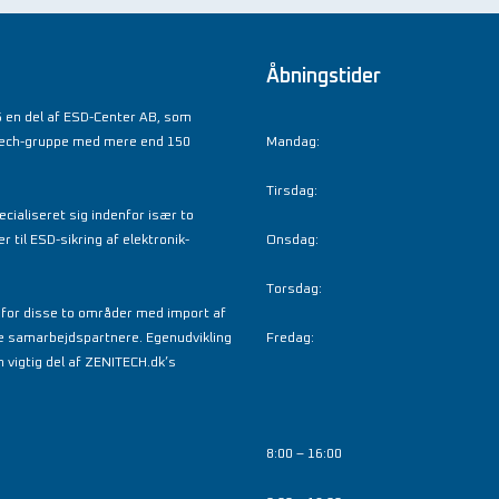
Åbningstider
 en del af ESD-Center AB, som
tech-gruppe med mere end 150
Mandag:
Tirsdag:
cialiseret sig indenfor især to
til ESD-sikring af elektronik-
Onsdag:
Torsdag:
nfor disse to områder med import af
e samarbejdspartnere. Egenudvikling
Fredag:
 vigtig del af ZENITECH.dk’s
8:00 – 16:00