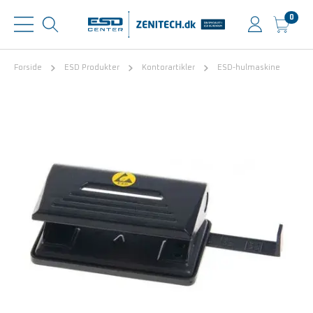
0
Forside
ESD Produkter
Kontorartikler
ESD-hulmaskine